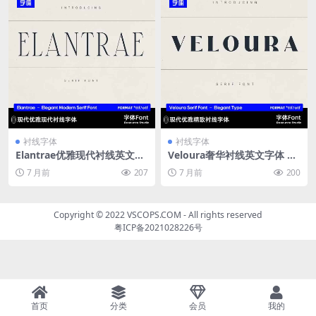
衬线字体
衬线字体
Elantrae优雅现代衬线英文字
Veloura奢华衬线英文字体 高
体 高对比度纤细字形 奢侈品
对比度复古剪裁 适合美妆时尚
7 月前
207
7 月前
200
品牌包装婚礼设计OTF/TTF El
品牌高端包装设计OTF/TTF O
egant Modern Serif Font
ZAAN – A Sophisticated Mo
dern Serif
Copyright © 2022
VSCOPS.COM
- All rights reserved
粤ICP备2021028226号
首页
分类
会员
我的