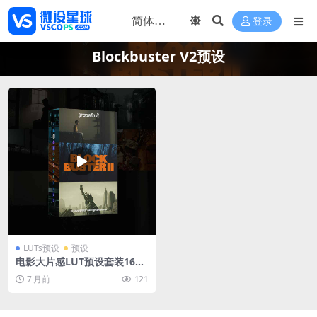
登录
Blockbuster V2预设
LUTs预设
预设
电影大片感LUT预设套装16款
Blockbuster V2风格 饱和动
7 月前
121
态色调PR/达芬奇/FCPX/LR通
用 GradeFruit – Blockbuste
r V2 LUTs & LR Presets