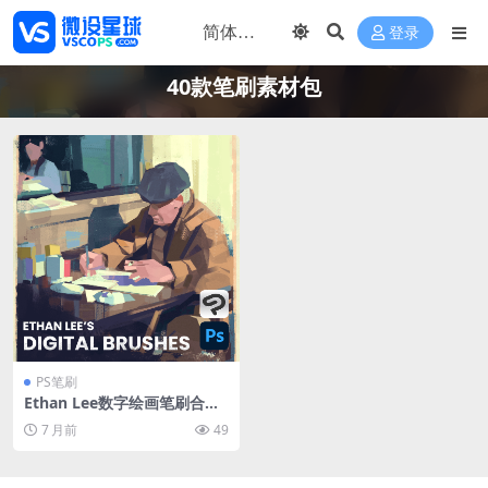
登录
40款笔刷素材包
PS笔刷
Ethan Lee数字绘画笔刷合集
40+款专业画笔含4款必备笔刷
7 月前
49
插画速写PS画笔