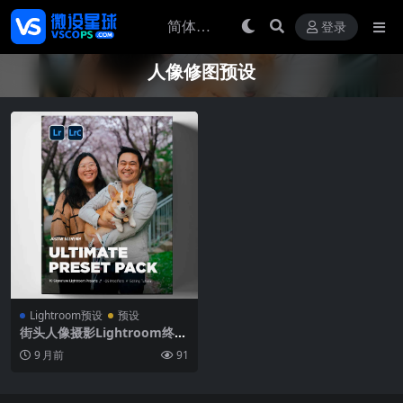
登录
人像修图预设
Lightroom预设
预设
街头人像摄影Lightroom终极
预设包 含10款胶片风格与25
9 月前
91
个AI修饰器