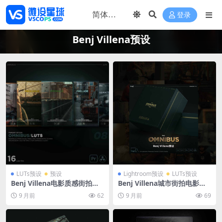
登录
Benj Villena预设
LUTs预设
预设
Lightroom预设
LUTs预设
Benj Villena电影质感街拍调
Benj Villena城市街拍电影感
色套装 31款LUT预设支持FCP
调色套装 100+LR预设与31款
9 月前
62
9 月前
69
X达芬奇PS调色
LUT视频调色包