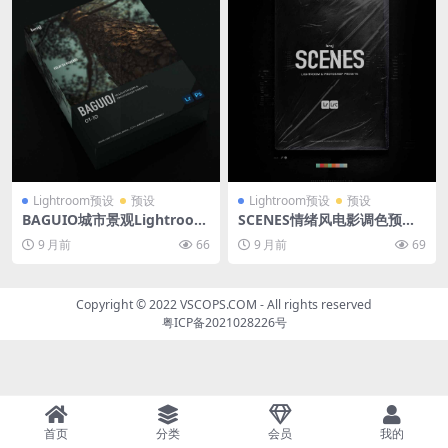
Lightroom预设
预设
Lightroom预设
预设
BAGUIO城市景观Lightroom
SCENES情绪风电影调色预设
预设包 Benj Villena碧瑶摄影
摄影师Benj Villena经典场景
9 月前
66
9 月前
69
调色合集
调色包
Copyright © 2022
VSCOPS.COM
- All rights reserved
粤ICP备2021028226号
首页
分类
会员
我的