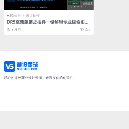
PS插件
设计插件
DR5至臻版磨皮插件一键解锁专业级修图支
持PS2025稳定运行不闪退附素材教程
9 月前
235
精心的海外商业设计资源，来激发你的创造性。