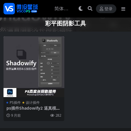
登录
彩平图阴影工具
PS插件
设计插件
ps插件Shadowify2 逼真模糊
和长阴影彩平中文版支持ps20
9 月前
282
25Win/Mac