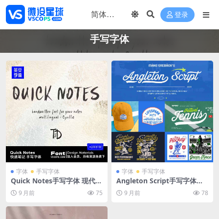
登录
手写字体
字体
手写字体
字体
手写字体
Quick Notes手写字体 现代风
Angleton Script手写字体套
格手写笔触设计字体库
装 四种粗细风格英文书法字型
9 月前
75
9 月前
78
包