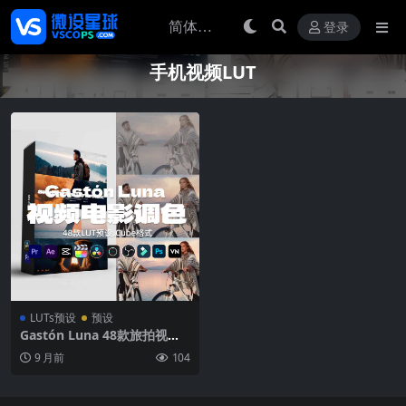
登录
手机视频LUT
LUTs预设
预设
Gastón Luna 48款旅拍视频
电影调色LUT预设专业兼容达
9 月前
104
芬奇PR预设GL Signature LU
T