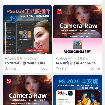
中文绿色免安装版
装正式版
Adobe 软件
常用软件
Adobe 软件
常用软件
PS2024正式版Neural Filters
ACR18官方下载 Adobe Cam
神经网络滤镜PS插件离线包W
era Raw(ACR18) v18.1.1 for
8 月前
73
8 月前
720
IN版
Mac 中文最新免费正式版 下
载