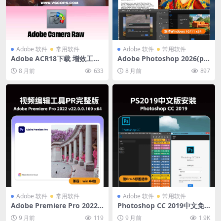
Adobe 软件
常用软件
Adobe 软件
常用软件
Adobe ACR18下载 增效工具
Adobe Photoshop 2026(ps
Adobe Camera Raw 2026(A
2026) v27.2.0 ACR18.1.1 中
8 月前
633
8 月前
897
CR18) v18.1.1 x64 中文免费
文一键直装正式版 x64
安装正式版 下载
Adobe 软件
常用软件
Adobe 软件
常用软件
Adobe Premiere Pro 2022 v
Photoshop CC 2019中文免
22.0.0.169 x64预激活版 专业
激活版 【附Dr4.5人像修图插
9 月前
119
9 月前
1.9K