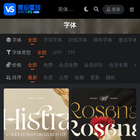
登录
字体
字体
全部
手写字体
衬线字体
脚本字体
显示字体
字体类型
全部
OTF
TTF
价格
全部
免费
会员免费
会员折扣
会员专属
永
排序
最新
热度
点赞
收藏
更新
随机