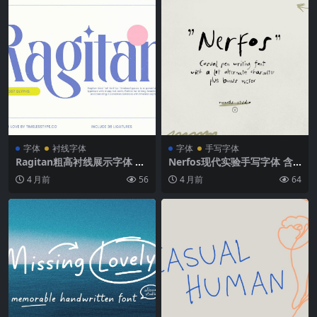
字体
衬线字体
字体
手写字体
Ragitan粗高衬线展示字体 36
Nerfos现代实验手写字体 含
个连字设计 冲击力标题奢侈品
多个备选字形 支持多语言 创
4 月前
56
4 月前
64
牌包装设计OTF/TTF格式 Rag
意标题涂鸦设计PS/AI Nerfos
itan – Bold Tall Serif Displa
Font
y