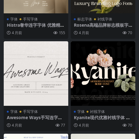
字体
手写字体
标志字体
衬线字体
Histra奢华连字字体 优雅精致
Rosena高端品牌标志模板字
品牌设计专用 OTF/TTF/WOF
体 现代精致奢华风格 OTF/TT
4 月前
155
4 月前
70
F格式 高端视觉识别字库 Hist
F/WOFF格式 时尚包装设计 R
ra – Unique Luxury Ligatur
osena – Premium Stencil B
e Font
randing Logo Font
字体
手写字体
字体
衬线字体
Awesome Ways手写连字字
Kyanite现代优雅衬线字体 高
体 自然感手工设计 多语言支
端品牌标志设计专用 精致永恒
4 月前
77
4 月前
70
持标签婚礼请柬设计OTF/TTF
魅力OTF/TTF/WOFF格式 Ky
Awesome Ways – Ligature
anite – Modern Elegant Ser
Script
if Font