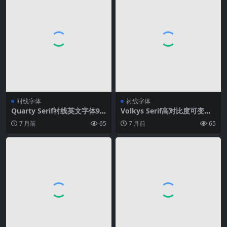
衬线字体
衬线字体
Quarty Serif衬线英文字体9
Volkys Serif高对比度可变衬
种字重可变字体 几何优雅曲线
线字体 多字重含优美斜体 品
7 月前
65
7 月前
65
品牌标志标题设计OTF/TTF文
牌包装杂志标题设计OTF/TTF
件
文件