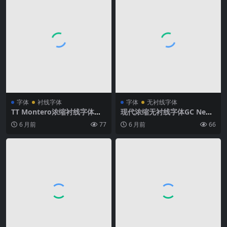
字体
衬线字体
字体
无衬线字体
TT Montero浓缩衬线字体优
现代浓缩无衬线字体GC Neue
雅现代结构杂志标题包装设计
Machine字库8字重可变版本
6 月前
77
6 月前
66
多语言支持字库文件
科技感品牌标志标题设计