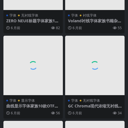
字体
无衬线字体
字体
衬线字体
ZERO NEUE标题字体家族12
Voland衬线字体家族书籍杂志
款全大写字库现代极简品牌标
排版专用10款含斜体古典巴斯
6 月前
82
6 月前
55
志设计OTF/TTF/WOFF格式
克维尔风格现代字库
字体
显示字体
字体
无衬线字体
曲线显示字体家族10款OTF实
GC Chroma现代浓缩无衬线
验性解构艺术标题古典优雅破
字体8字重品牌UI标题设计多
6 月前
56
6 月前
34
碎镜面设计专用字库
语言支持OTF/TTF字库