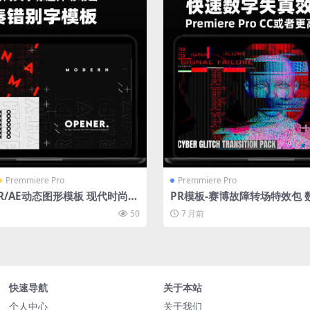
Premmiere Pro
Premmiere Pro
R/AE动态图形模板 现代时尚文
PR模板-赛博故障转场特效包 
画 品牌宣传促销视频制作素材
分色像素撕裂 游戏科技宣传片
50
7 月前
素材
快速导航
关于本站
个人中心
关于我们