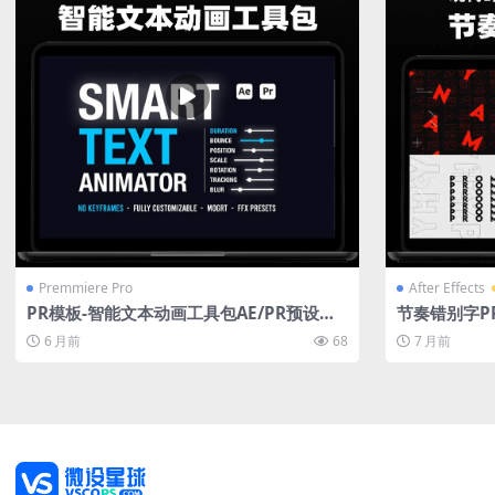
Premmiere Pro
After Effects
PR模板-智能文本动画工具包AE/PR预设全
节奏错别字P
自定义动态标题模板短视频社交媒体标题预
字标题开场动
6 月前
68
7 月前
设