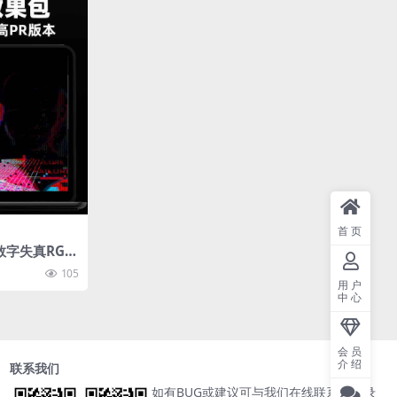
首页
数字失真RGB
剪辑4K视频
105
用户
中心
会员
介绍
联系我们
如有BUG或建议可与我们在线联系或登录