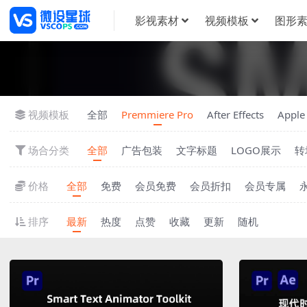
影视素材
视频模板
图形
视频模板
全部
Premmiere Pro
After Effects
Apple
场合分类
全部
广告包装
文字标题
LOGO展示
转
价格
全部
免费
会员免费
会员折扣
会员专属
排序
最新
热度
点赞
收藏
更新
随机