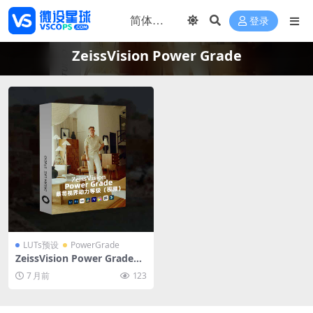
登录
ZeissVision Power Grade
LUTs预设
PowerGrade
ZeissVision Power Grade达
芬奇电影级调色节点 蔡司镜头
7 月前
123
美学肤色保护兼容多品牌摄影
机