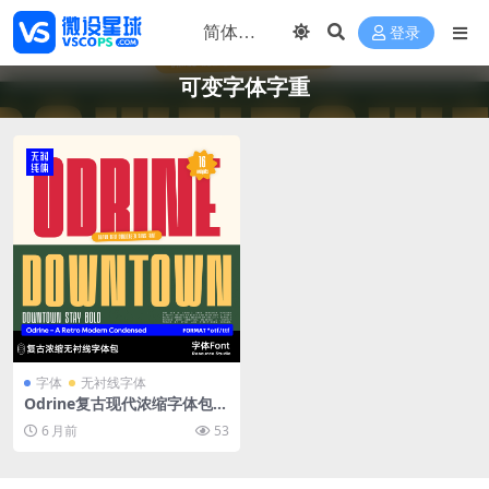
登录
可变字体字重
字体
无衬线字体
Odrine复古现代浓缩字体包 1
6字重+可变版本 紧凑字距 标
6 月前
53
志海报品牌设计专用字库