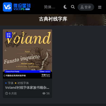
登录
古典衬线字库
字体
衬线字体
Voland衬线字体家族书籍杂志
排版专用10款含斜体古典巴斯
6 月前
56
克维尔风格现代字库