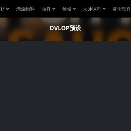
素材
潮流物料
插件
预设
大师课程
常用软
DVLOP预设