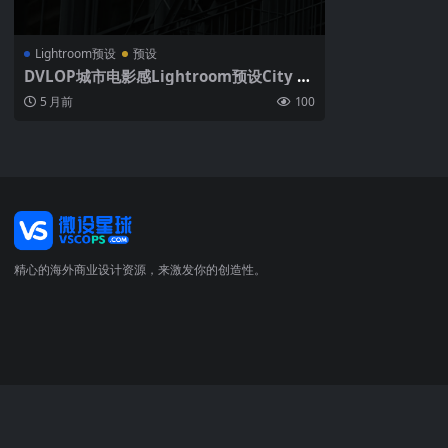
Lightroom预设
预设
DVLOP城市电影感Lightroom预设City Sa
uce 纽约风格色调 含Push/Pull调光与颗粒
5 月前
100
强度Shortstache – City Sauce Presets
精心的海外商业设计资源，来激发你的创造性。