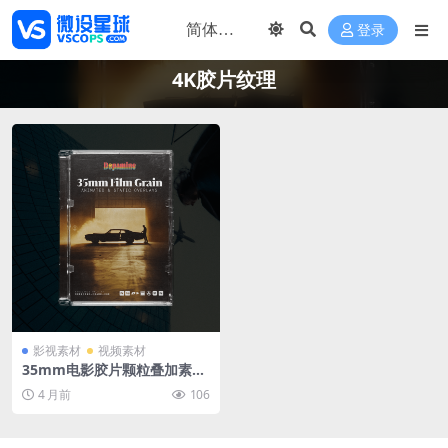
登录
4K胶片纹理
影视素材
视频素材
35mm电影胶片颗粒叠加素材
40个4K真实噪点纹理 20动态+
4 月前
106
20静态视频剪辑特效包