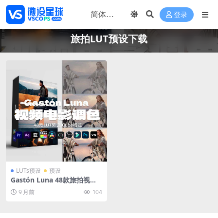
登录
旅拍LUT预设下载
LUTs预设
预设
Gastón Luna 48款旅拍视频
电影调色LUT预设专业兼容达
9 月前
104
芬奇PR预设GL Signature LU
T