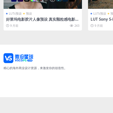
LUTs预设
预设
LUTs预设
好莱坞电影胶片人像预设 真实颗粒感电影级
LUT Sony
调色LUT支持PR/FCPX/达芬奇 Earth FILM
人像风景视频编
9 月前
243
9 月前
FEEL & GRAIN PACK
精心的海外商业设计资源，来激发你的创造性。