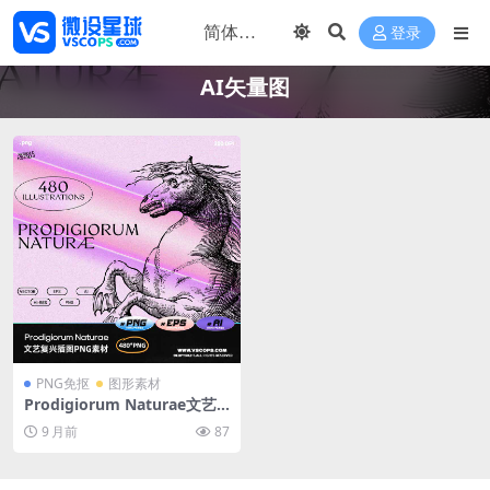
登录
AI矢量图
PNG免抠
图形素材
Prodigiorum Naturae文艺
复兴插图集 480幅木刻风格自
9 月前
87
然图谱数字PNG素材库