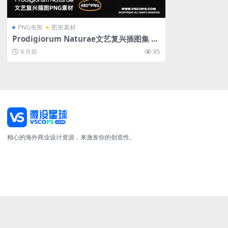
PNG免抠
图形素材
Prodigiorum Naturae文艺复兴插图集 48
0幅木刻风格自然图谱数字PNG素材库
9 月前
85
精心的海外商业设计资源，来激发你的创造性。