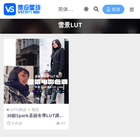
登录
雪景LUT
LUTs预设
预设
30款Spark圣诞冬季LUT调色
包 节日雪景电影感视频调色预
9 月前
81
设合集