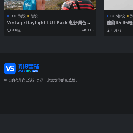
LUTs预设
预设
LUTs预设
Vintage Daylight LUT Pack 电影调色预
佳能R5 R6电
设 日光胶片模拟滤镜 31个复古氛围旅拍人
até Grab C
8 月前
115
8 月前
像风格 Rec709转换 Cinematic Film Effe
09调色包
cts for DaVinci Resolve Premiere Pro
精心的海外商业设计资源，来激发你的创造性。