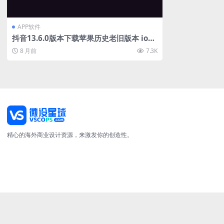
APP软件
抖音13.6.0版本下载苹果历史老旧版本 ios
抖音13.6旧版本安装包
8 月前
7.3K
精心的海外商业设计资源，来激发你的创造性。