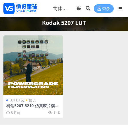
登录
Kodak 5207 LUT
LUTs预设
预设
柯达5207 5219 仿真胶片模拟
Vincent Color Film PowerG
8 月前
1.1K
rade 下载 LUT预设怀旧外观
色彩分级达芬奇调色节