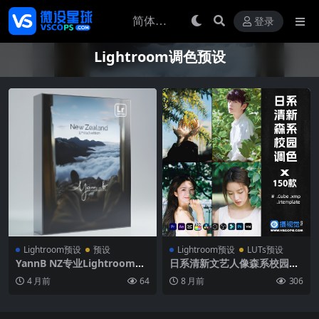
登录
Lightroom调色预设
Lightroom预设
预设
Lightroom预设
LUTs预设
YannB NZ专业Lightroom预
日系清新文艺人像森系校园调
设包 10款一键调色滤镜 适用
色滤镜150款调色预设剪映达
4 月前
64
8 月前
306
人像风景摄影LR预设
芬奇PR PS AE FCPX LUT Lig
htroom Preset