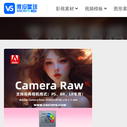
影视素材
视频模板
图形