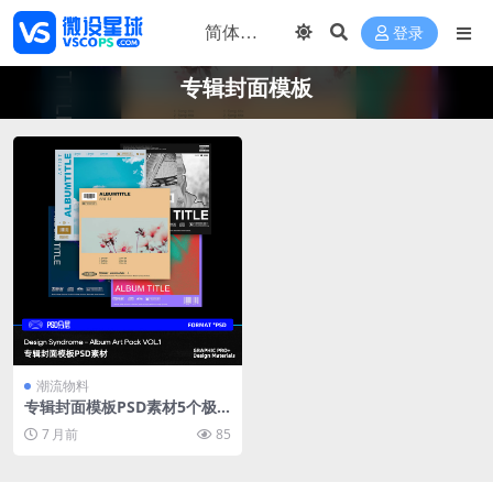
登录
专辑封面模板
潮流物料
专辑封面模板PSD素材5个极
简野兽派风格音乐封面设计Ph
7 月前
85
otoshop专用可自定义模板