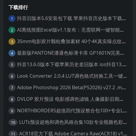
下载排行
抖音旧版本5.6安装包下载 苹果抖音历史版本下载安装 ios抖音老旧版本大全 抖音5.6.0历史官方版安装下载
1
AI离线抠图Excel版v1.1发布：无需联网一键智能去除背景
2
35mm电影胶片颗粒叠加素材 40个4K真实噪点纹理 20动态+20静态视频剪辑特效包
3
最新版PANTONE潘通色标薄卡库 GP1601N完美兼容Adobe Illustrator免费下载
4
抖音13.6.0版本下载苹果历史老旧版本 ios抖音13.6旧版本安装包
5
Look Converter 2.0.4 LUT调色格式转换工具一键转换LR预设【附教程】
6
Adobe Photoshop 2026 Beta(PS2026) v27.2 .m3292 AI 中文绿色免安装版
7
DVLOP 胶片预设 电影感调色滤镜 人像摄影后期处理 婚礼跟拍风格 柯达胶片模拟效果+配置文件 PS/LR JOSE VILLA – For the Love of Film – Kodak Presets
8
NORTHBORDERS超值四代预设整合包100+专业Lightroom预设含教程与RAW样片 MEGA PACK
9
LUTs预设超饱和调色风格合集10款专业视频色彩视频剪辑预设Motion Array – Super Saturated LUTs Pack
10
ACR18官方下载 Adobe Camera Raw(ACR18) v18.1.1 for Mac 中文最新免费正式版 下载
11