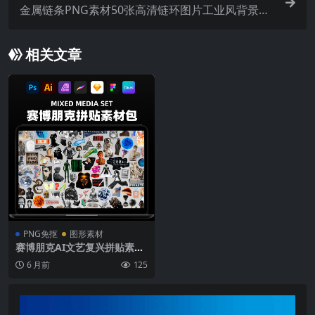
金属链条PNG素材50张高清链环图片工业风背景时
装专辑封面设计PS/AI素材Design Syndrome – Ch
ainz Pack
相关文章
PNG免抠
图形素材
赛博朋克AI文艺复兴拼贴素材
包 机器人未来感PNG剪贴画P
6 月前
125
S/Canva Mixed Media Set