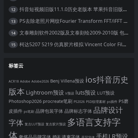
抖音短视频旧版11.1.0历史老版本 苹果抖音旧版本ios恢复抖音旧版本11.1安装包
12
PS去除老照片网纹Fourier Transform FFT/iFFT 滤镜-32/64位
13
文泰雕刻软件2002版及文泰刻绘2009-2010版 包含教程(支持Win7~Win10 64位)
14
柯达5207 5219 仿真胶片模拟 Vincent Color Film PowerGrade 下载 LUT预设怀旧外观色彩分级达芬奇调色节
15
标签云
ios抖音历史
Benj Villena预设
ACR18
Adobe
Adobe2026
版本
Lightroom预设
luts预设
LUT预设
lr预设
Photoshop2026
procreate笔刷
PS磨
PS2026
PSD纹理素材
ps插件
品牌设计
皮插件
品牌包装字体
品牌标志字体
ps笔刷
多语言支持字
字体
复古LUT预设
复古胶片预设
体
手机LR预设
奢侈品品牌字体
婚礼请柬字体
手写字体