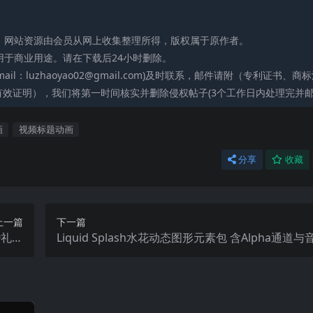
论，网站资源由会员从网上收集整理所得，版权属于原作者。
用于商业用途。请在下载后24小时删除。
l：luzhaoyao02@gmail.com)及时联系，邮件请附（专利证书、商
效证明），我们将第一时间核实并删除侵权帖子(3个工作日内处理完并邮
画
视频标题动画
分享
收藏
上一篇
下一篇
婚礼摄
Liquid Splash水花动态图形元素包 含Alpha通道与
Pres
频叠加MG动画PR/AE素材
et