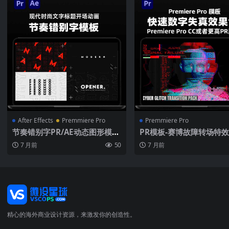
After Effects
Premmiere Pro
Premmiere Pro
节奏错别字PR/AE动态图形模板
PR模板-赛博故障转场特效
现代时尚文字标题开场动画 品
字失真RGB分色像素撕裂 
7 月前
50
7 月前
牌宣传促销视频制作素材
科技宣传片剪辑4K视频素
精心的海外商业设计资源，来激发你的创造性。