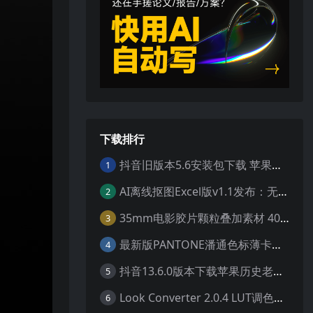
下载排行
抖音旧版本5.6安装包下载 苹果抖音历史版本下载安装 ios抖音老旧版本大全 抖音5.6.0历史官方版安装下载
1
AI离线抠图Excel版v1.1发布：无需联网一键智能去除背景
2
35mm电影胶片颗粒叠加素材 40个4K真实噪点纹理 20动态+20静态视频剪辑特效包
3
最新版PANTONE潘通色标薄卡库 GP1601N完美兼容Adobe Illustrator免费下载
4
抖音13.6.0版本下载苹果历史老旧版本 ios抖音13.6旧版本安装包
5
Look Converter 2.0.4 LUT调色格式转换工具一键转换LR预设【附教程】
6