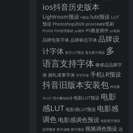
ios抖音历史版本
Lightroom预设
luts预设
LUT
lr预设
预设
Photoshop2026
procreate笔刷
PS磨皮插件
PS2026
PSD纹理素材
ps插件
ps笔刷
品牌设
品牌包装字体
品牌标志字体
多
计字体
复古LUT预设
复古胶片预设
语言支持字体
奢侈品品牌字
手机LR预设
体
婚礼请柬字体
手写字体
抖音旧版本安装包
柯达胶
电影
电影LUT预设
片LUT
照片叠加纹理
感LUT
电影感
电影感LUT预设
调色
电影感调色预设
电影胶片预设
视频调色预设
达
纹理素材
胶片滤镜
胶片预设