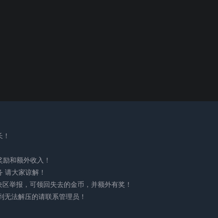
长！
奖励和额外收入！
务 请大家谅解！
版块区举报，可领回失去的金币，并额外有奖！
,如遇到无法解压的请联系管理员！