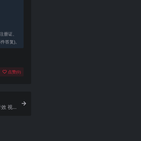
标注册证、
件答复)。
点赞(
0
)
音效 视