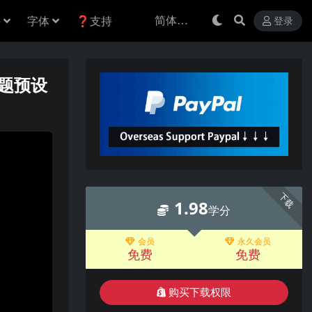
件
字体
❓支持
登录
标题预设
下载
1.98
学分
会员
永久会员
免费
免费
购买下载权限