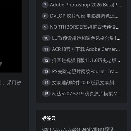
Adobe Photoshop 2026 Beta(PS2026) v27.2 .m3292 AI 中文绿色免安装版
7
DVLOP 胶片预设 电影感调色滤镜 人像摄影后期处理 婚礼跟拍风格 柯达胶片模拟效果+配置文件 PS/LR JOSE VILLA – For the Love of Film – Kodak Presets
8
NORTHBORDERS超值四代预设整合包100+专业Lightroom预设含教程与RAW样片 MEGA PACK
9
LUTs预设超饱和调色风格合集10款专业视频色彩视频剪辑预设Motion Array – Super Saturated LUTs Pack
10
ACR18官方下载 Adobe Camera Raw(ACR18) v18.1.1 for Mac 中文最新免费正式版 下载
11
抖音短视频旧版11.1.0历史老版本 苹果抖音旧版本ios恢复抖音旧版本11.1安装包
12
PS去除老照片网纹Fourier Transform FFT/iFFT 滤镜-32/64位
13
设计。采用智
文泰雕刻软件2002版及文泰刻绘2009-2010版 包含教程(支持Win7~Win10 64位)
14
柯达5207 5219 仿真胶片模拟 Vincent Color Film PowerGrade 下载 LUT预设怀旧外观色彩分级达芬奇调色节
15
标签云
Benj Villena预设
ACR18
Adobe
Adobe2026