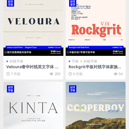
衬线字体
字体
衬线字体
Veloura奢华衬线英文字体 高
Rockgrit半板衬线字体家族7
对比度复古剪裁 适合美妆时尚
字重 可变字体支持422语言 品
7 月前
200
6 月前
54
品牌高端包装设计OTF/TTF O
牌展示广告设计专用字库
ZAAN – A Sophisticated Mo
dern Serif