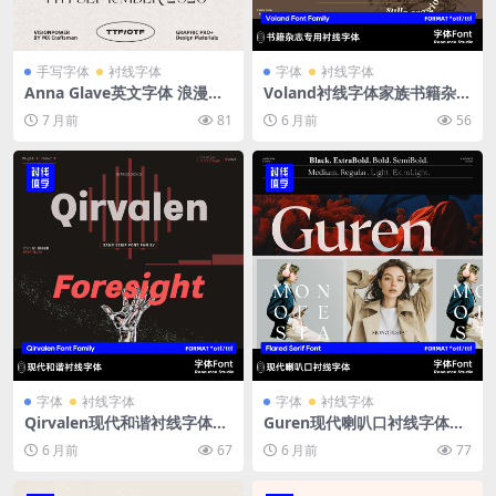
手写字体
衬线字体
字体
衬线字体
Anna Glave英文字体 浪漫衬
Voland衬线字体家族书籍杂志
线手写体组合套装OTF/TTF 婚
排版专用10款含斜体古典巴斯
7 月前
81
6 月前
56
礼奢侈品品牌标志杂志排版设
克维尔风格现代字库
计
字体
衬线字体
字体
衬线字体
Qirvalen现代和谐衬线字体家
Guren现代喇叭口衬线字体家
族可变字体多语言支持品牌标
族16样式8字重含斜体高可读
6 月前
67
6 月前
77
志包装杂志标题设计字库
性标题品牌设计PS/AI字库