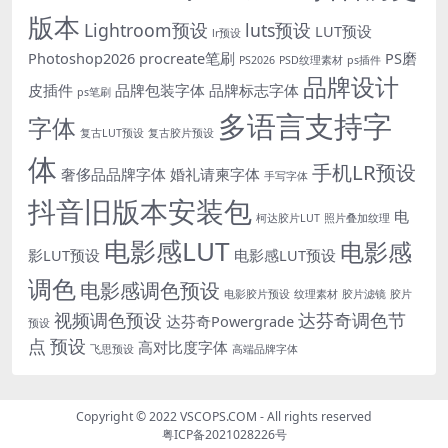
版本
Lightroom预设
luts预设
LUT预设
lr预设
Photoshop2026
procreate笔刷
PS磨
PS2026
PSD纹理素材
ps插件
品牌设计
皮插件
品牌包装字体
品牌标志字体
ps笔刷
多语言支持字
字体
复古LUT预设
复古胶片预设
体
手机LR预设
奢侈品品牌字体
婚礼请柬字体
手写字体
抖音旧版本安装包
电
柯达胶片LUT
照片叠加纹理
电影感LUT
电影感
影LUT预设
电影感LUT预设
调色
电影感调色预设
电影胶片预设
纹理素材
胶片滤镜
胶片
视频调色预设
达芬奇调色节
达芬奇Powergrade
预设
点
预设
高对比度字体
飞思预设
高端品牌字体
Copyright © 2022
VSCOPS.COM
- All rights reserved
粤ICP备2021028226号