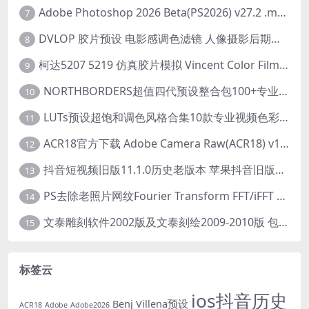
Adobe Photoshop 2026 Beta(PS2026) v27.2 .m3292 AI 中文绿色免安装版
7
DVLOP 胶片预设 电影感调色滤镜 人像摄影后期处理 婚礼跟拍风格 柯达胶片模拟效果+配置文件 PS/LR JOSE VILLA – For the Love of Film – Kodak Presets
8
柯达5207 5219 仿真胶片模拟 Vincent Color Film PowerGrade 下载 LUT预设怀旧外观色彩分级达芬奇调色节
9
NORTHBORDERS超值四代预设整合包100+专业Lightroom预设含教程与RAW样片 MEGA PACK
10
LUTs预设超饱和调色风格合集10款专业视频色彩视频剪辑预设Motion Array – Super Saturated LUTs Pack
11
ACR18官方下载 Adobe Camera Raw(ACR18) v18.1.1 for Mac 中文最新免费正式版 下载
12
抖音短视频旧版11.1.0历史老版本 苹果抖音旧版本ios恢复抖音旧版本11.1安装包
13
PS去除老照片网纹Fourier Transform FFT/iFFT 滤镜-32/64位
14
文泰雕刻软件2002版及文泰刻绘2009-2010版 包含教程(支持Win7~Win10 64位)
15
标签云
ios抖音历史
Benj Villena预设
ACR18
Adobe
Adobe2026