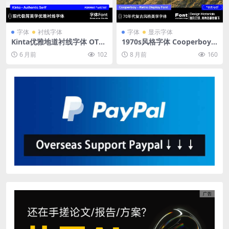
字体
衬线字体
字体
显示字体
Kinta优雅地道衬线字体 OTF/
1970s风格字体 Cooperboy R
TTF格式 经典现代融合设计 多
etro Font 粗重笔触未来主义
6 月前
102
8 月前
160
语言支持品牌印刷通用 Kinta
设计 OTF TTF WOFF 复古显
– Authentic Serif
示字体下载流行文化