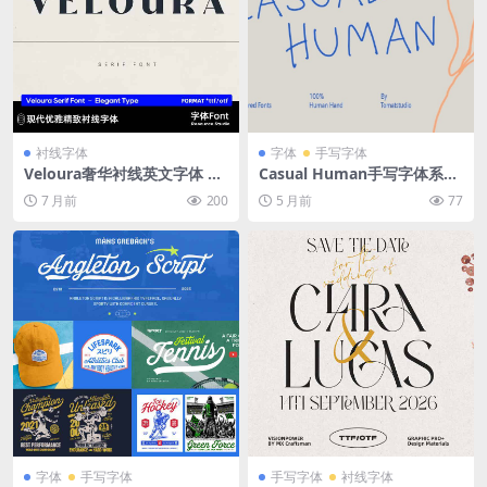
衬线字体
字体
手写字体
Veloura奢华衬线英文字体 高
Casual Human手写字体系列
对比度复古剪裁 适合美妆时尚
常规与粗体双版本 天然粗糙感
7 月前
200
5 月前
77
品牌高端包装设计OTF/TTF O
儿童自然主题设计OTF文件 Ca
ZAAN – A Sophisticated Mo
sual Human Fonts
dern Serif
字体
手写字体
手写字体
衬线字体