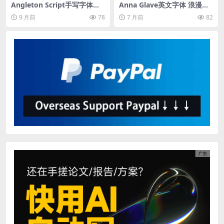
Angleton Script手写字体套
Anna Glave英文字体 浪漫衬
装 四种粗细风格英文书法字型
线手写体组合套装OTF/TTF 婚
9 月前
78
7 月前
82
包
礼奢侈品品牌标志杂志排版设
计