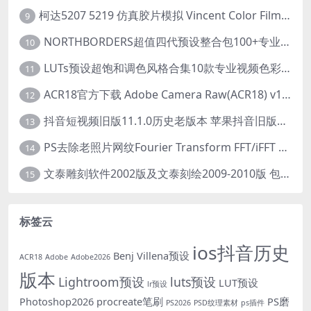
柯达5207 5219 仿真胶片模拟 Vincent Color Film PowerGrade 下载 LUT预设怀旧外观色彩分级达芬奇调色节
9
NORTHBORDERS超值四代预设整合包100+专业Lightroom预设含教程与RAW样片 MEGA PACK
10
LUTs预设超饱和调色风格合集10款专业视频色彩视频剪辑预设Motion Array – Super Saturated LUTs Pack
11
ACR18官方下载 Adobe Camera Raw(ACR18) v18.1.1 for Mac 中文最新免费正式版 下载
12
抖音短视频旧版11.1.0历史老版本 苹果抖音旧版本ios恢复抖音旧版本11.1安装包
13
PS去除老照片网纹Fourier Transform FFT/iFFT 滤镜-32/64位
14
文泰雕刻软件2002版及文泰刻绘2009-2010版 包含教程(支持Win7~Win10 64位)
15
标签云
ios抖音历史
Benj Villena预设
ACR18
Adobe
Adobe2026
版本
Lightroom预设
luts预设
LUT预设
lr预设
Photoshop2026
procreate笔刷
PS磨
PS2026
PSD纹理素材
ps插件