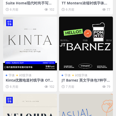
Suite Home现代时尚手写字
TT Montero浓缩衬线字体优
体 品牌标签婚礼设计专用 OT
雅现代结构杂志标题包装设计
6 月前
102
6 月前
77
F格式PS/AI/ID通用
多语言支持字库文件
字体
衬线字体
字体
衬线字体
Kinta优雅地道衬线字体 OTF/
JT Barnez 英文字体包7种字重
TTF格式 经典现代融合设计 多
OTF/TTF文件 现代极简混合衬
6 月前
102
7 月前
79
语言支持品牌印刷通用 Kinta
线无衬线排版设计素材 Mode
– Authentic Serif
rn Sharp Serif