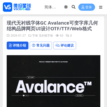
登录
现代无衬线字体GC Avalance可变字库几何
结构品牌网页UI设计OTF/TTF/Web格式
2026-01-27
字体
无衬线字体
63
0
详情介绍
常见问题
评论建议