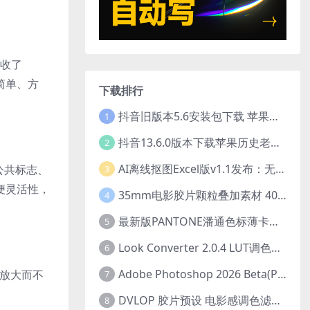
吸收了
、简单、方
下载排行
抖音旧版本5.6安装包下载 苹果抖音历史版本下载安装 ios抖音老旧版本大全 抖音5.6.0历史官方版安装下载
1
抖音13.6.0版本下载苹果历史老旧版本 ios抖音13.6旧版本安装包
2
AI离线抠图Excel版v1.1发布：无需联网一键智能去除背景
公共标志、
3
便灵活性，
35mm电影胶片颗粒叠加素材 40个4K真实噪点纹理 20动态+20静态视频剪辑特效包
4
最新版PANTONE潘通色标薄卡库 GP1601N完美兼容Adobe Illustrator免费下载
5
Look Converter 2.0.4 LUT调色格式转换工具一键转换LR预设【附教程】
6
Adobe Photoshop 2026 Beta(PS2026) v27.2 .m3292 AI 中文绿色免安装版
放大而不
7
DVLOP 胶片预设 电影感调色滤镜 人像摄影后期处理 婚礼跟拍风格 柯达胶片模拟效果+配置文件 PS/LR JOSE VILLA – For the Love of Film – Kodak Presets
8