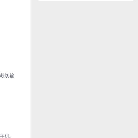
裁切输
字机。