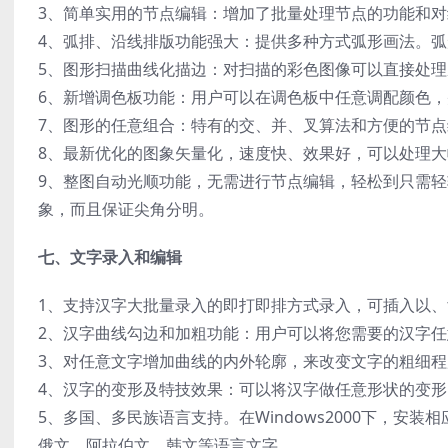
3、简单实用的节点编辑：增加了批量处理节点的功能和
4、弧排、沿线排版功能强大：提供多种方式弧形画法。
5、图形扫描曲线化描边：对扫描的彩色图像可以直接处
6、新增调色板功能：用户可以在调色板中任意调配颜色
7、图形的任意组合：特有的交、并、叉算法和方便的节
8、最新优化的图象矢量化，速度快、效果好，可以处理
9、整图自动光顺功能，无需进行节点编辑，轻松到只需
象，而且保证尖角分明。
七、文字录入和编辑
1、支持汉字大批量录入的即打即排方式录入，可插入以、t
2、汉字曲线勾边和加粗功能：用户可以将您需要的汉字
3、对任意文字增加曲线的内外轮廓，来改变文字的粗细程
4、汉字的变形及特技效果：可以将汉字做任意形状的变
5、多国、多民族语言支持。在Windows2000下，安装
俄文、阿拉伯文、韩文等语言文字。