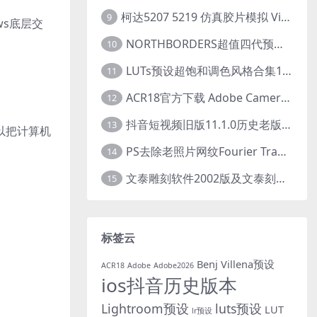
柯达5207 5219 仿真胶片模拟 Vincent Color Film PowerGrade 下载 LUT预设怀旧外观色彩分级达芬奇调色节
9
ws底层交
NORTHBORDERS超值四代预设整合包100+专业Lightroom预设含教程与RAW样片 MEGA PACK
10
LUTs预设超饱和调色风格合集10款专业视频色彩视频剪辑预设Motion Array – Super Saturated LUTs Pack
11
ACR18官方下载 Adobe Camera Raw(ACR18) v18.1.1 for Mac 中文最新免费正式版 下载
12
抖音短视频旧版11.1.0历史老版本 苹果抖音旧版本ios恢复抖音旧版本11.1安装包
13
以把计算机
PS去除老照片网纹Fourier Transform FFT/iFFT 滤镜-32/64位
14
文泰雕刻软件2002版及文泰刻绘2009-2010版 包含教程(支持Win7~Win10 64位)
15
标签云
Benj Villena预设
ACR18
Adobe
Adobe2026
ios抖音历史版本
Lightroom预设
luts预设
LUT
lr预设