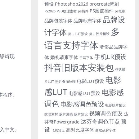
预设
Photoshop2026
procreate笔刷
PS磨皮插件
PS2026
PSD纹理素材
ps插件
ps笔刷
品牌设
品牌包装字体
品牌标志字体
多
计字体
复古LUT预设
复古胶片预设
语言支持字体
奢侈品品牌字
手机LR预设
锯齿现
体
婚礼请柬字体
手写字体
抖音旧版本安装包
柯达胶
电影
电影LUT预设
片LUT
照片叠加纹理
感LUT
电影感
电影感LUT预设
本程序。
调色
电影感调色预设
电影胶片预设
视频调色预设
达
纹理素材
胶片滤镜
胶片预设
达芬奇调色节点
预
芬奇Powergrade
设
输入中文、
高对比度字体
飞思预设
高端品牌字体