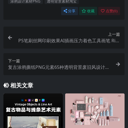
涂鸦设计素材PNG
透明背景素材淘宝
分享
收藏
点赞(
0
)
上一篇
PS笔刷丝网印刷效果AI插画压力着色工具画笔 Rizz
Craft
下一篇
复古涂鸦撕纸PNG元素65种透明背景废旧风设计素
材 Graffiti / Torn Paper PNG Elements
相关文章