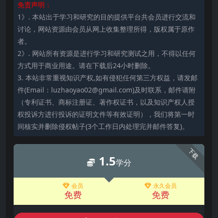
免责声明：
1》. 本站出于学习和研究的目的提供平台共会员进行交流和
讨论，网站资源由会员从网上收集整理所得，版权属于原作
者。
2》. 网站所有资源是进行学习和研究测试之用，不得以任何
方式用于商业用途。请在下载后24小时删除。
3. 本站非常重视知识产权,如有侵犯任何第三方权益，请发邮
件(Email：luzhaoyao02@gmail.com)及时联系，邮件请附
（专利证书、商标注册证、著作权证书，以及知识产权人授
权投诉方进行投诉的证明文件等有效证明），我们将第一时
间核实并删除侵权帖子(3个工作日内处理完并邮件答复)。
下载
1.5
学分
会员
永久会员
免费
免费