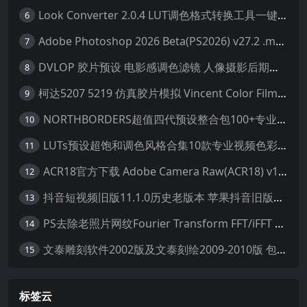
Look Converter 2.0.4 LUT调色格式转换工具一键转换LR预设【附教程】
6
Adobe Photoshop 2026 Beta(PS2026) v27.2 .m3292 AI 中文绿色免安装版
7
DVLOP 胶片预设 电影感调色滤镜 人像摄影后期处理 婚礼跟拍风格 柯达胶片模拟效果+配置文件 PS/LR JOSE VILLA – For the Love of Film – Kodak Presets
8
柯达5207 5219 仿真胶片模拟 Vincent Color Film PowerGrade 下载 LUT预设怀旧外观色彩分级达芬奇调色节
9
NORTHBORDERS超值四代预设整合包100+专业Lightroom预设含教程与RAW样片 MEGA PACK
10
LUTs预设超饱和调色风格合集10款专业视频色彩视频剪辑预设Motion Array – Super Saturated LUTs Pack
11
ACR18官方下载 Adobe Camera Raw(ACR18) v18.1.1 for Mac 中文最新免费正式版 下载
12
抖音短视频旧版11.1.0历史老版本 苹果抖音旧版本ios恢复抖音旧版本11.1安装包
13
PS去除老照片网纹Fourier Transform FFT/iFFT 滤镜-32/64位
14
文泰雕刻软件2002版及文泰刻绘2009-2010版 包含教程(支持Win7~Win10 64位)
15
标签云