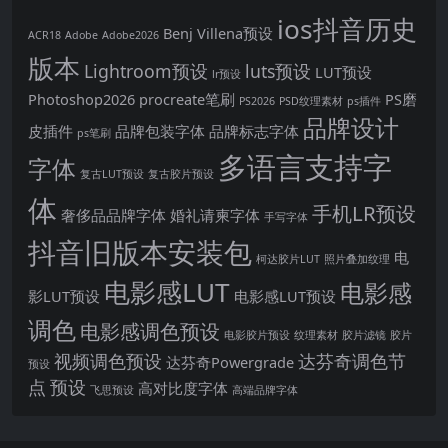
ios抖音历史
Benj Villena预设
ACR18
Adobe
Adobe2026
版本
Lightroom预设
luts预设
LUT预设
lr预设
Photoshop2026
procreate笔刷
PS磨
PS2026
PSD纹理素材
ps插件
品牌设计
皮插件
品牌包装字体
品牌标志字体
ps笔刷
多语言支持字
字体
复古LUT预设
复古胶片预设
体
手机LR预设
奢侈品品牌字体
婚礼请柬字体
手写字体
抖音旧版本安装包
电
柯达胶片LUT
照片叠加纹理
电影感LUT
电影感
影LUT预设
电影感LUT预设
调色
电影感调色预设
电影胶片预设
纹理素材
胶片滤镜
胶片
视频调色预设
达芬奇调色节
达芬奇Powergrade
预设
点
预设
高对比度字体
飞思预设
高端品牌字体