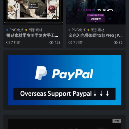
PNG免抠
图形素材
PNG免抠
图形素材
拼贴素材柔腐美学复古手工拼
金色闪光叠加层15款PNG JPG
贴背景纹理装饰元素JPG高清
4096×4096像素300DPI透明
7 月前
123
7 月前
86
海报PNG免抠图 Life-Inspire
背景PS摄影特效素材
d Mixed Media Collage