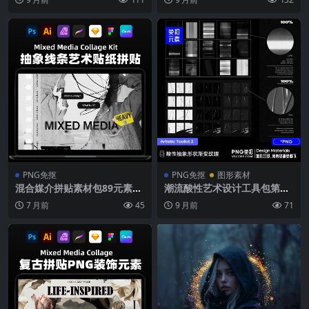
thentic Kraft Paper Texture
素材合集
s
PNG免抠
PNG免抠
图形素材
混合媒介拼贴素材包89元素10
潮流酸性艺术设计工具包第二
4手绘笔触PSD场景模板PNG
卷 抽象纹理与颓废仿旧玻璃纸
7 月前
45
9 月前
71
免抠抽象艺术
张素材资源库