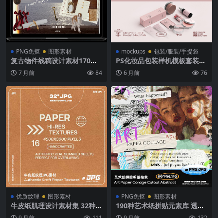
PNG免抠
图形素材
mockups
包装/服装/手提袋
复古物件线稿设计素材170余
PS化妆品包装样机模板套装10
款PNG JPG 300DPI纹理背景3
0个5K高清可编辑PSD模板品
7 月前
84
6 月前
76
0款拼贴艺术套件Vintage Obj
牌产品展示设计素材
ects & Line Art
优质纹理
图形素材
PNG免抠
图形素材
牛皮纸肌理设计素材集 32种JP
190种艺术纸拼贴元素库 透明
G格式纸质纹理背景资源包Au
背景PNG与JPG复古纸质设计
9 月前
111
9 月前
132