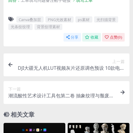
回答：
工单填写问题备注帖子链接
﹥填写工单
Canva叠加层
PNG光效素材
ps素材
光扫描背景
光条纹纹理
背景纹理素材
分享
收藏
点赞(
0
)
上一篇
DJI大疆无人机LUT视频灰片还原调色预设 10款电影
级航拍色彩分级工具包
下一篇
潮流酸性艺术设计工具包第二卷 抽象纹理与颓废仿
旧玻璃纸张素材资源库
相关文章