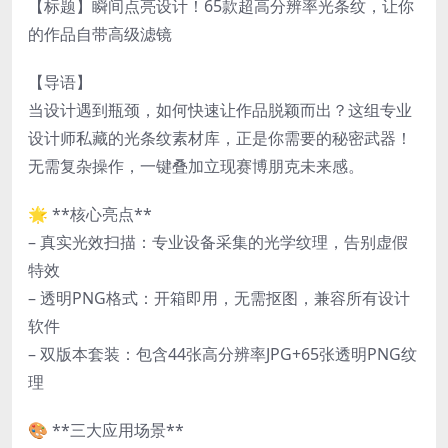
【标题】瞬间点亮设计！65款超高分辨率光条纹，让你
的作品自带高级滤镜
【导语】
当设计遇到瓶颈，如何快速让作品脱颖而出？这组专业
设计师私藏的光条纹素材库，正是你需要的秘密武器！
无需复杂操作，一键叠加立现赛博朋克未来感。
🌟 **核心亮点**
– 真实光效扫描：专业设备采集的光学纹理，告别虚假
特效
– 透明PNG格式：开箱即用，无需抠图，兼容所有设计
软件
– 双版本套装：包含44张高分辨率JPG+65张透明PNG纹
理
🎨 **三大应用场景**