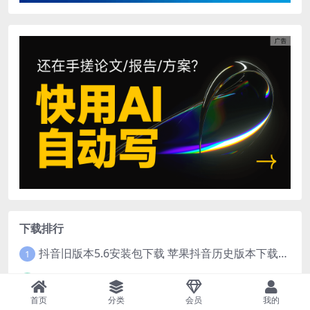
下载排行
抖音旧版本5.6安装包下载 苹果抖音历史版本下载安装 ios抖音老旧版本大全 抖音5.6.0历史官方版安装下载
1
AI离线抠图Excel版v1.1发布：无需联网一键智能去除背景
2
首页
分类
会员
我的
35mm电影胶片颗粒叠加素材 40个4K真实噪点纹理 20动态+20静态视频剪辑特效包
3