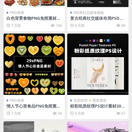
PNG免抠
INS风社交媒体模板
白色背景食物PNG免抠素材13
复古经典社交媒体布局PSD模
个+38张外卖商品图JPEG 淘宝
板29个智能图层可自定义包装
7 月前
104
6 月前
69
美团电商主图设计高清图片
平面设计Photoshop素材Pix
flow – Fancy Layouts
PNG免抠
优质纹理
图形素材
情人节心形食品PNG免抠素材
粉彩纸质纹理PS设计素材20JP
29个透明背景浪漫甜点蛋糕烘
G+40PNG 7000×5000婚礼请
7 月前
58
6 月前
67
焙装饰设计高清图片素材
柬背景薰衣草绿月桂