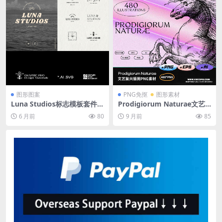
图形图案
PNG免抠
图形素材
Luna Studios标志模板套件 2
Prodigiorum Naturae文艺
5个可定制波西米亚现代风格A
复兴插图集 480幅木刻风格自
6 月前
80
9 月前
85
I/SVG/Canva矢量模板 Luna
然图谱数字PNG素材库
Logo Kit