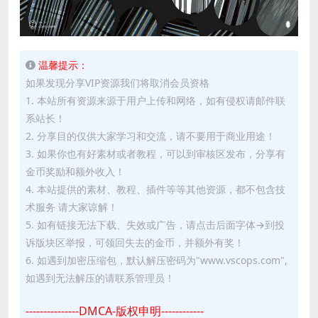
温馨提示：
如果发现分享VIP资源我们将取消会员资格
1. 本站所有资源来源于用户上传和网络，如有侵权请邮件联
系站长！
2. 分享目的仅供大家学习和交流，请不要用于商业用途！
3. 如果你也有好素材或者教程，可以到审核区发布，分享有
金币奖励和额外收入！
4. 本站提供的素材、教程、插件等等其他资源，都不包含技
术服务 请大家谅解！
5. 如有链接无法下载、失效或广告，请点击后面字体→到投
诉版块区举报，可领回失去的金币，并额外有奖！
6. 如遇到加密压缩包，默认解压密码为"www.vscops.com",
如遇到无法解压的请联系管理员！
---------------DMCA-版权申明------------