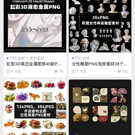
PNG免抠
图形素材
PNG免抠
虹彩3D液态金属图形40款PN
女性雕塑PNG免抠素材28个透
G透明背景光泽哑光质感品牌
明背景希腊神话维纳斯赫拉大
6 月前
70
7 月前
132
包装设计素材
理石雕像古典艺术设计