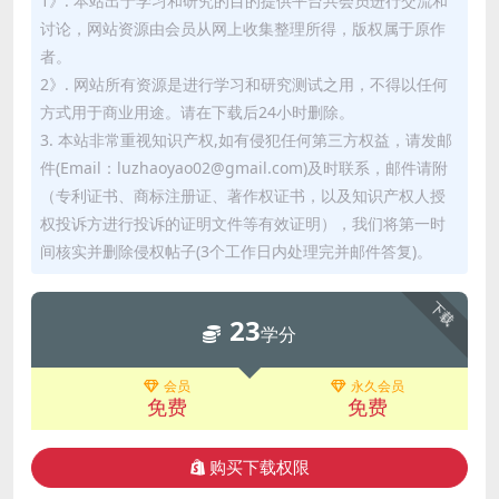
1》. 本站出于学习和研究的目的提供平台共会员进行交流和
讨论，网站资源由会员从网上收集整理所得，版权属于原作
者。
2》. 网站所有资源是进行学习和研究测试之用，不得以任何
方式用于商业用途。请在下载后24小时删除。
3. 本站非常重视知识产权,如有侵犯任何第三方权益，请发邮
件(Email：luzhaoyao02@gmail.com)及时联系，邮件请附
（专利证书、商标注册证、著作权证书，以及知识产权人授
权投诉方进行投诉的证明文件等有效证明），我们将第一时
间核实并删除侵权帖子(3个工作日内处理完并邮件答复)。
下载
23
学分
会员
永久会员
免费
免费
购买下载权限