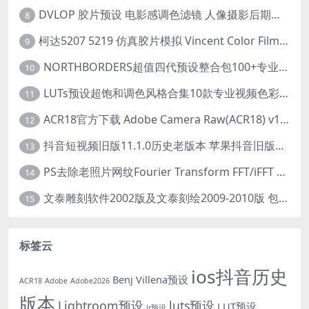
DVLOP 胶片预设 电影感调色滤镜 人像摄影后期处理 婚礼跟拍风格 柯达胶片模拟效果+配置文件 PS/LR JOSE VILLA – For the Love of Film – Kodak Presets
8
柯达5207 5219 仿真胶片模拟 Vincent Color Film PowerGrade 下载 LUT预设怀旧外观色彩分级达芬奇调色节
9
NORTHBORDERS超值四代预设整合包100+专业Lightroom预设含教程与RAW样片 MEGA PACK
10
LUTs预设超饱和调色风格合集10款专业视频色彩视频剪辑预设Motion Array – Super Saturated LUTs Pack
11
ACR18官方下载 Adobe Camera Raw(ACR18) v18.1.1 for Mac 中文最新免费正式版 下载
12
抖音短视频旧版11.1.0历史老版本 苹果抖音旧版本ios恢复抖音旧版本11.1安装包
13
PS去除老照片网纹Fourier Transform FFT/iFFT 滤镜-32/64位
14
文泰雕刻软件2002版及文泰刻绘2009-2010版 包含教程(支持Win7~Win10 64位)
15
标签云
ios抖音历史
Benj Villena预设
ACR18
Adobe
Adobe2026
版本
Lightroom预设
luts预设
LUT预设
lr预设