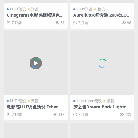
LUTs预设
预设
LUTs预设
预设
Cinegrams电影感视频调色L
Aurelius大师套装 200款LUTs
UTs预设 PR/AE/达芬奇/FCPX
+125款预设 支持PR/达芬奇/F
7 月前
87
7 月前
98
通用滤镜V1 Cinematic Look
CPX 影视级视频照片调色全集
s V1 Video LUTs
LUTs预设
预设
Lightroom预设
预设
电影感LUT调色预设 Ether青
梦之包Dream Pack Lightro
色空灵6款.cube文件 达芬奇/
om预设粉彩梦幻明亮色调光
7 月前
118
7 月前
135
PR/FCPX视频滤镜梦幻效果 G
线充足人像空灵摄影后期调色
AMUT – Ether LUT Collecti
Tricia Victoria – Dream Pac
on
k