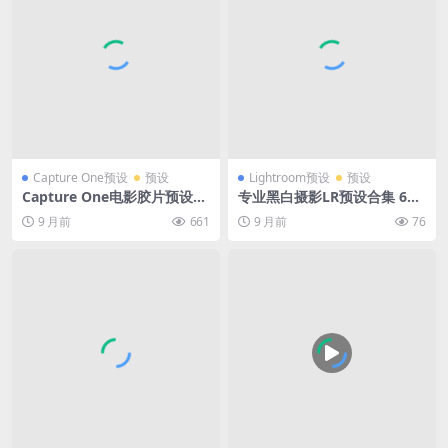
Capture One预设
预设
Lightroom预设
预设
Capture One电影胶片预设全
专业黑白摄影LR预设合集 60
集 经典柯达富士色彩 专业RA
款单色胶片婚礼人像调色滤镜
9 月前
661
9 月前
76
W调色利器Classic Film Style
s for Capture One – Full Col
lection