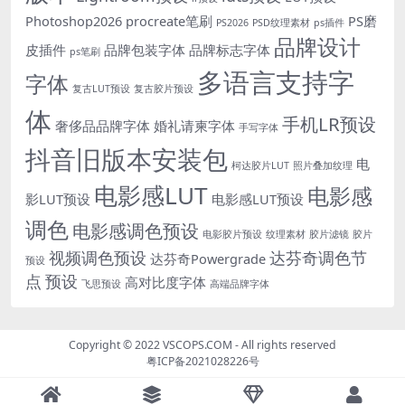
Photoshop2026
procreate笔刷
PS磨
PS2026
PSD纹理素材
ps插件
品牌设计
皮插件
品牌包装字体
品牌标志字体
ps笔刷
多语言支持字
字体
复古LUT预设
复古胶片预设
体
手机LR预设
奢侈品品牌字体
婚礼请柬字体
手写字体
抖音旧版本安装包
电
柯达胶片LUT
照片叠加纹理
电影感LUT
电影感
影LUT预设
电影感LUT预设
调色
电影感调色预设
电影胶片预设
纹理素材
胶片滤镜
胶片
视频调色预设
达芬奇调色节
达芬奇Powergrade
预设
点
预设
高对比度字体
飞思预设
高端品牌字体
Copyright © 2022
VSCOPS.COM
- All rights reserved
粤ICP备2021028226号