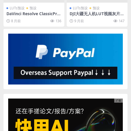
LUTs预设
预设
LUTs预设
预设
DaVinci Resolve ClassicPrin
DJI大疆无人机LUT视频灰片还
t 35mm胶片模拟调色预设 V5
原调色预设 10款电影级航拍色
8 月前
136
9 月前
147
版电影感色彩分级节点与LUT
彩分级工具包
PowerGrade