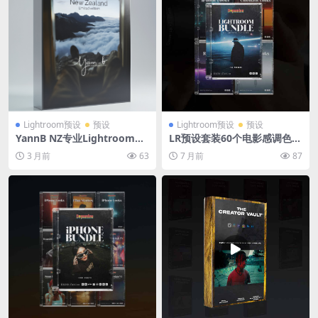
Lightroom预设
预设
Lightroom预设
预设
YannB NZ专业Lightroom预
LR预设套装60个电影感调色滤
设包 10款一键调色滤镜 适用
镜 含Halation光晕画笔手机
3 月前
63
7 月前
87
人像风景摄影LR预设
电脑通用Lightroom专业预设
库 Dopamine Frame – The
Complete Lightroom Bund
le