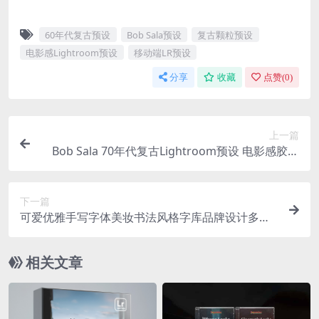
60年代复古预设
Bob Sala预设
复古颗粒预设
电影感Lightroom预设
移动端LR预设
分享
收藏
点赞(
0
)
上一篇
Bob Sala 70年代复古Lightroom预设 电影感胶片
模拟XMP文件 琥珀色调营造怀旧氛围 Bob Sala’s 7
0’s Pesets
下一篇
可爱优雅手写字体美妆书法风格字库品牌设计多语
言字体打包
相关文章