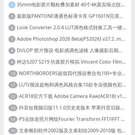
35mm电影胶片颗粒叠加素材 40个4K真实噪点纹理 20动态+20静态视频剪辑特效包
4
最新版PANTONE潘通色标薄卡库 GP1601N完美兼容Adobe Illustrator免费下载
5
Look Converter 2.0.4 LUT调色格式转换工具一键转换LR预设【附教程】
6
Adobe Photoshop 2026 Beta(PS2026) v27.2 .m3292 AI 中文绿色免安装版
7
DVLOP 胶片预设 电影感调色滤镜 人像摄影后期处理 婚礼跟拍风格 柯达胶片模拟效果+配置文件 PS/LR JOSE VILLA – For the Love of Film – Kodak Presets
8
柯达5207 5219 仿真胶片模拟 Vincent Color Film PowerGrade 下载 LUT预设怀旧外观色彩分级达芬奇调色节
9
NORTHBORDERS超值四代预设整合包100+专业Lightroom预设含教程与RAW样片 MEGA PACK
10
LUTs预设超饱和调色风格合集10款专业视频色彩视频剪辑预设Motion Array – Super Saturated LUTs Pack
11
ACR18官方下载 Adobe Camera Raw(ACR18) v18.1.1 for Mac 中文最新免费正式版 下载
12
抖音短视频旧版11.1.0历史老版本 苹果抖音旧版本ios恢复抖音旧版本11.1安装包
13
PS去除老照片网纹Fourier Transform FFT/iFFT 滤镜-32/64位
14
文泰雕刻软件2002版及文泰刻绘2009-2010版 包含教程(支持Win7~Win10 64位)
15