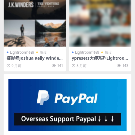
Lightroom预设
预设
Lightroom预设
预设
摄影师Joshua Kelly Winders
ypresets大师系列Lightroo
冒险旅拍预设 J.K. Winders T
m预设包 手机电脑通用人像旅
9 月前
141
8 月前
143
he Venture Preset Pack
拍风景调色预设