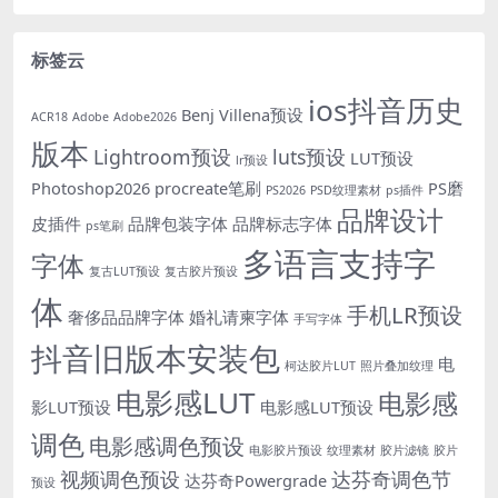
标签云
ios抖音历史
Benj Villena预设
ACR18
Adobe
Adobe2026
版本
Lightroom预设
luts预设
LUT预设
lr预设
Photoshop2026
procreate笔刷
PS磨
PS2026
PSD纹理素材
ps插件
品牌设计
皮插件
品牌包装字体
品牌标志字体
ps笔刷
多语言支持字
字体
复古LUT预设
复古胶片预设
体
手机LR预设
奢侈品品牌字体
婚礼请柬字体
手写字体
抖音旧版本安装包
电
柯达胶片LUT
照片叠加纹理
电影感LUT
电影感
影LUT预设
电影感LUT预设
调色
电影感调色预设
电影胶片预设
纹理素材
胶片滤镜
胶片
视频调色预设
达芬奇调色节
达芬奇Powergrade
预设