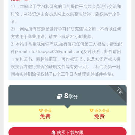
1》. 本站出于学习和研究的目的提供平台共会员进行交流和
讨论，网站资源由会员从网上收集整理所得，版权属于原作
者。
2》. 网站所有资源是进行学习和研究测试之用，不得以任何
方式用于商业用途。请在下载后24小时删除。
3. 本站非常重视知识产权,如有侵犯任何第三方权益，请发邮
件(Email：luzhaoyao02@gmail.com)及时联系，邮件请附
（专利证书、商标注册证、著作权证书，以及知识产权人授
权投诉方进行投诉的证明文件等有效证明），我们将第一时
间核实并删除侵权帖子(3个工作日内处理完并邮件答复)。
下载
8
学分
会员
永久会员
免费
免费
购买下载权限