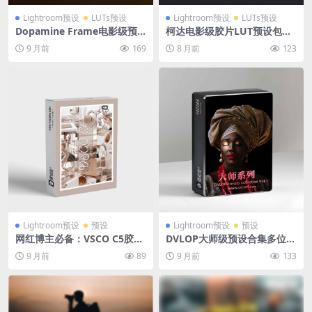
Lightroom预设
LUTs预设
Lightroom预设
LUTs预设
Dopamine Frame电影级预
柯达电影级胶片LUT预设包复
设 iPhone创作者特效捆绑包
古风Lightroom预设达芬奇调
9 月前
169
8 月前
123
终极合集
色PowerGrade iPhone 15/1
6 – Lut Pack S-Log、C-Lo
g、V-Log、D-Log、F-Log、
Z-Log、BRAW
Lightroom预设
预设
Lightroom预设
预设
网红博主必备：VSCO C5胶片
DVLOP大师级预设合集多位摄
风Lightroom预设套装（含手
影师专属调色含配置文件支持
9 月前
89
9 月前
133
机版调色方案）
Lightroom/ACR Presets Co
llection Vol.1