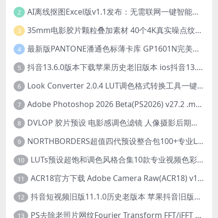
AI离线抠图Excel版v1.1发布：无需联网一键智能去除背景
2
35mm电影胶片颗粒叠加素材 40个4K真实噪点纹理 20动态+20静态视频剪辑特效包
3
最新版PANTONE潘通色标薄卡库 GP1601N完美兼容Adobe Illustrator免费下载
4
抖音13.6.0版本下载苹果历史老旧版本 ios抖音13.6旧版本安装包
5
Look Converter 2.0.4 LUT调色格式转换工具一键转换LR预设【附教程】
6
Adobe Photoshop 2026 Beta(PS2026) v27.2 .m3292 AI 中文绿色免安装版
7
DVLOP 胶片预设 电影感调色滤镜 人像摄影后期处理 婚礼跟拍风格 柯达胶片模拟效果+配置文件 PS/LR JOSE VILLA – For the Love of Film – Kodak Presets
8
NORTHBORDERS超值四代预设整合包100+专业Lightroom预设含教程与RAW样片 MEGA PACK
9
LUTs预设超饱和调色风格合集10款专业视频色彩视频剪辑预设Motion Array – Super Saturated LUTs Pack
10
ACR18官方下载 Adobe Camera Raw(ACR18) v18.1.1 for Mac 中文最新免费正式版 下载
11
抖音短视频旧版11.1.0历史老版本 苹果抖音旧版本ios恢复抖音旧版本11.1安装包
12
PS去除老照片网纹Fourier Transform FFT/iFFT 滤镜-32/64位
13