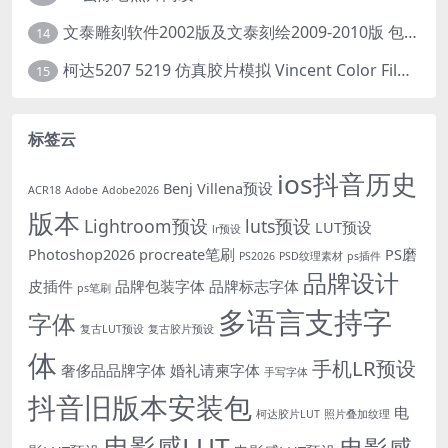
文泰雕刻软件2002版及文泰刻绘2009-2010版 包含教程(支持Win7~Win10 64位)
14
柯达5207 5219 仿真胶片模拟 Vincent Color Film PowerGrade 下载 LUT预设怀旧外观色彩分级达芬奇调色节
15
标签云
ios抖音历史
Benj Villena预设
ACR18
Adobe
Adobe2026
版本
Lightroom预设
luts预设
LUT预设
lr预设
Photoshop2026
procreate笔刷
PS磨
PS2026
PSD纹理素材
ps插件
品牌设计
皮插件
品牌包装字体
品牌标志字体
ps笔刷
多语言支持字
字体
复古LUT预设
复古胶片预设
体
手机LR预设
奢侈品品牌字体
婚礼请柬字体
手写字体
抖音旧版本安装包
电
柯达胶片LUT
照片叠加纹理
电影感LUT
电影感