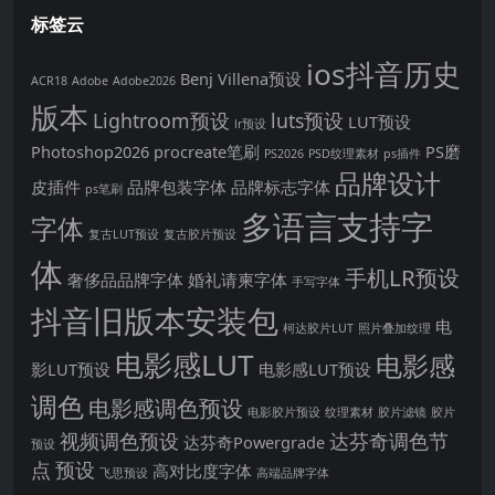
标签云
ios抖音历史
Benj Villena预设
ACR18
Adobe
Adobe2026
版本
Lightroom预设
luts预设
LUT预设
lr预设
Photoshop2026
procreate笔刷
PS磨
PS2026
PSD纹理素材
ps插件
品牌设计
皮插件
品牌包装字体
品牌标志字体
ps笔刷
多语言支持字
字体
复古LUT预设
复古胶片预设
体
手机LR预设
奢侈品品牌字体
婚礼请柬字体
手写字体
抖音旧版本安装包
电
柯达胶片LUT
照片叠加纹理
电影感LUT
电影感
影LUT预设
电影感LUT预设
调色
电影感调色预设
电影胶片预设
纹理素材
胶片滤镜
胶片
视频调色预设
达芬奇调色节
达芬奇Powergrade
预设
点
预设
高对比度字体
飞思预设
高端品牌字体