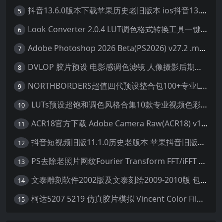
抖音13.6.0版本下载苹果历史老旧版本 ios抖音13.6旧版本安装包
5
Look Converter 2.0.4 LUT调色格式转换工具一键转换LR预设【附教程】
6
Adobe Photoshop 2026 Beta(PS2026) v27.2 .m3292 AI 中文绿色免安装版
7
DVLOP 胶片预设 电影感调色滤镜 人像摄影后期处理 婚礼跟拍风格 柯达胶片模拟效果+配置文件 PS/LR JOSE VILLA – For the Love of Film – Kodak Presets
8
NORTHBORDERS超值四代预设整合包100+专业Lightroom预设含教程与RAW样片 MEGA PACK
9
LUTs预设超饱和调色风格合集10款专业视频色彩视频剪辑预设Motion Array – Super Saturated LUTs Pack
10
ACR18官方下载 Adobe Camera Raw(ACR18) v18.1.1 for Mac 中文最新免费正式版 下载
11
抖音短视频旧版11.1.0历史老版本 苹果抖音旧版本ios恢复抖音旧版本11.1安装包
12
PS去除老照片网纹Fourier Transform FFT/iFFT 滤镜-32/64位
13
文泰雕刻软件2002版及文泰刻绘2009-2010版 包含教程(支持Win7~Win10 64位)
14
柯达5207 5219 仿真胶片模拟 Vincent Color Film PowerGrade 下载 LUT预设怀旧外观色彩分级达芬奇调色节
15