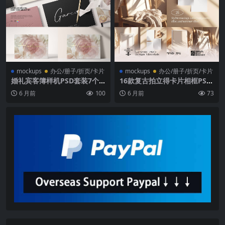
mockups
办公/册子/折页/卡片
mockups
办公/册子/折页/卡片
婚礼宾客簿样机PSD套装7个
16款复古拍立得卡片相框PSD
高分辨率多角度展示设计PS/P
模型 智能对象一键替换 70-80
6 月前
100
6 月前
73
hotopea专用婚礼设计素材
年代复古照片展示样机