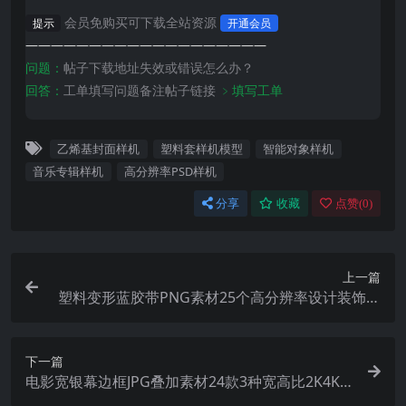
会员免购买可下载全站资源
提示
开通会员
———————————————————
问题：
帖子下载地址失效或错误怎么办？
回答：
工单填写问题备注帖子链接
﹥填写工单
乙烯基封面样机
塑料套样机模型
智能对象样机
音乐专辑样机
高分辨率PSD样机
分享
收藏
点赞(
0
)
上一篇
塑料变形蓝胶带PNG素材25个高分辨率设计装饰贴
纸拼贴元素PS/AI平面设计素材 Pixflow – Plastic W
arp Blue Tapes
下一篇
电影宽银幕边框JPG叠加素材24款3种宽高比2K4K
分辨率PR/FCPX/达芬奇视频剪辑Pixflow – Letterb