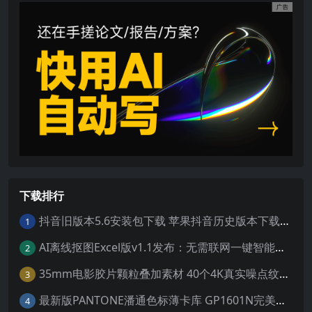
下载排行
抖音旧版本5.6安装包下载 苹果抖音历史版本下载安装 ios抖音老旧版本大全 抖音5.6.0历史官方版安装下载
1
AI离线抠图Excel版v1.1发布：无需联网一键智能去除背景
2
35mm电影胶片颗粒叠加素材 40个4K真实噪点纹理 20动态+20静态视频剪辑特效包
3
最新版PANTONE潘通色标薄卡库 GP1601N完美兼容Adobe Illustrator免费下载
4