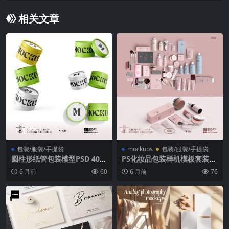
ox Film Frames JPG V.2
相关文章
包装/服装/手提袋
mockups
包装/服装/手提袋
圆柱形纸管包装模型PSD 400
PS化妆品包装样机模板套装10
0×2667高分辨率可编辑智能对
0个5K高清可编辑PSD模板品
6 月前
60
6 月前
76
象 环保产品展示样机
牌产品展示设计素材