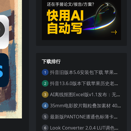
下载排行
抖音旧版本5.6安装包下载 苹果抖音历史版本下载安装 ios抖音老旧版本大全 抖音5.6.0历史官方版安装下载
1
抖音13.6.0版本下载苹果历史老旧版本 ios抖音13.6旧版本安装包
2
AI离线抠图Excel版v1.1发布：无需联网一键智能去除背景
3
35mm电影胶片颗粒叠加素材 40个4K真实噪点纹理 20动态+20静态视频剪辑特效包
4
最新版PANTONE潘通色标薄卡库 GP1601N完美兼容Adobe Illustrator免费下载
5
Look Converter 2.0.4 LUT调色格式转换工具一键转换LR预设【附教程】
6