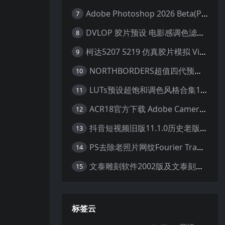
Adobe Photoshop 2026 Beta(PS2026) v27.2 .m3292 AI 中文绿色免安装版
7
DVLOP 胶片预设 电影感调色滤镜 人像摄影后期处理 婚礼跟拍风格 柯达胶片模拟效果+配置文件 PS/LR JOSE VILLA – For the Love of Film – Kodak Presets
8
柯达5207 5219 仿真胶片模拟 Vincent Color Film PowerGrade 下载 LUT预设怀旧外观色彩分级达芬奇调色节
9
NORTHBORDERS超值四代预设整合包100+专业Lightroom预设含教程与RAW样片 MEGA PACK
10
LUTs预设超饱和调色风格合集10款专业视频色彩视频剪辑预设Motion Array – Super Saturated LUTs Pack
11
ACR18官方下载 Adobe Camera Raw(ACR18) v18.1.1 for Mac 中文最新免费正式版 下载
12
抖音短视频旧版11.1.0历史老版本 苹果抖音旧版本ios恢复抖音旧版本11.1安装包
13
PS去除老照片网纹Fourier Transform FFT/iFFT 滤镜-32/64位
14
文泰雕刻软件2002版及文泰刻绘2009-2010版 包含教程(支持Win7~Win10 64位)
15
标签云