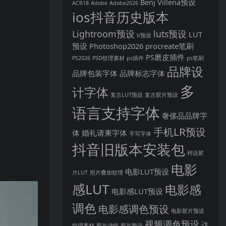
Benj Villena预设
ACR18
Adobe
Adobe2026
ios抖音历史版本
Lightroom预设
luts预设
LUT
lr预设
预设
Photoshop2026
procreate笔刷
PS磨皮插件
PS2026
PSD纹理素材
ps插件
ps笔刷
品牌设
品牌包装字体
品牌标志字体
多
计字体
复古LUT预设
复古胶片预设
语言支持字体
奢侈品品牌字
手机LR预设
体
婚礼请柬字体
手写字体
抖音旧版本安装包
柯达胶
电影
电影LUT预设
片LUT
照片叠加纹理
感LUT
电影感
电影感LUT预设
调色
电影感调色预设
电影胶片预设
视频调色预设
达
纹理素材
胶片滤镜
胶片预设