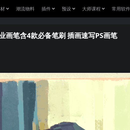
素材
潮流物料
插件
预设
大师课程
常用软
款专业画笔含4款必备笔刷 插画速写PS画笔