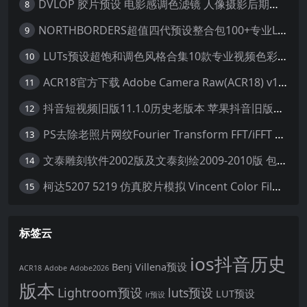
DVLOP 胶片预设 电影感调色滤镜 人像摄影后期处理 婚礼跟拍风格 柯达胶片模拟效果+配置文件 PS/LR JOSE VILLA – For the Love of Film – Kodak Presets
8
NORTHBORDERS超值四代预设整合包100+专业Lightroom预设含教程与RAW样片 MEGA PACK
9
LUTs预设超饱和调色风格合集10款专业视频色彩视频剪辑预设Motion Array – Super Saturated LUTs Pack
10
ACR18官方下载 Adobe Camera Raw(ACR18) v18.1.1 for Mac 中文最新免费正式版 下载
11
抖音短视频旧版11.1.0历史老版本 苹果抖音旧版本ios恢复抖音旧版本11.1安装包
12
PS去除老照片网纹Fourier Transform FFT/iFFT 滤镜-32/64位
13
文泰雕刻软件2002版及文泰刻绘2009-2010版 包含教程(支持Win7~Win10 64位)
14
柯达5207 5219 仿真胶片模拟 Vincent Color Film PowerGrade 下载 LUT预设怀旧外观色彩分级达芬奇调色节
15
标签云
ios抖音历史
Benj Villena预设
ACR18
Adobe
Adobe2026
版本
Lightroom预设
luts预设
LUT预设
lr预设