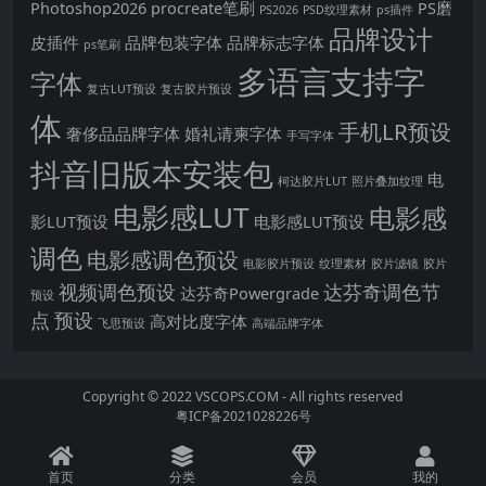
Photoshop2026
procreate笔刷
PS磨
PS2026
PSD纹理素材
ps插件
品牌设计
皮插件
品牌包装字体
品牌标志字体
ps笔刷
多语言支持字
字体
复古LUT预设
复古胶片预设
体
手机LR预设
奢侈品品牌字体
婚礼请柬字体
手写字体
抖音旧版本安装包
电
柯达胶片LUT
照片叠加纹理
电影感LUT
电影感
影LUT预设
电影感LUT预设
调色
电影感调色预设
电影胶片预设
纹理素材
胶片滤镜
胶片
视频调色预设
达芬奇调色节
达芬奇Powergrade
预设
点
预设
高对比度字体
飞思预设
高端品牌字体
Copyright © 2022
VSCOPS.COM
- All rights reserved
粤ICP备2021028226号
首页
分类
会员
我的