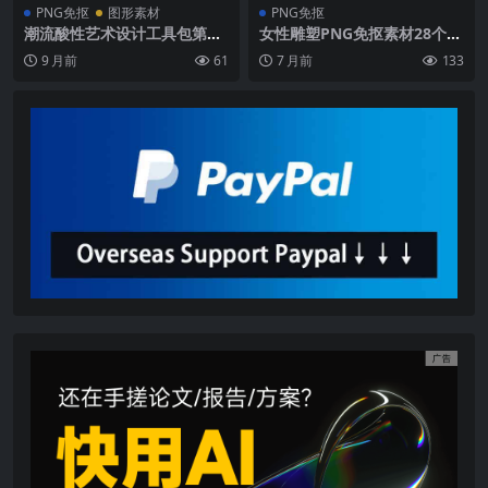
PNG免抠
图形素材
PNG免抠
潮流酸性艺术设计工具包第二
女性雕塑PNG免抠素材28个透
卷 抽象纹理与颓废仿旧玻璃纸
明背景希腊神话维纳斯赫拉大
9 月前
61
7 月前
133
张素材资源库
理石雕像古典艺术设计