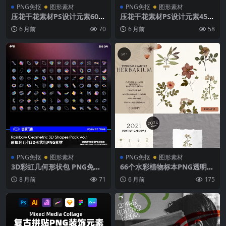
PNG免抠
图形素材
PNG免抠
图形素材
压花干花素材PS设计元素60余
压花干花素材PS设计元素45
款Vol.1高清PNG网站头图社
+款Vol.2高清可拖放PSD/PN
6 月前
70
6 月前
58
交媒体设计
G网站头图社交媒体
PNG免抠
图形素材
PNG免抠
图形素材
3D彩虹几何形状包 PNG免抠
66个水彩植物标本PNG透明底
素材 VOL.1 彩色动态艺术设计
素材包 压制干花植物设计元素
8 月前
71
6 月前
175
Rainbow Geometric 3D Sha
高分辨率JPG/SVG格式
pes Pack VOL.1