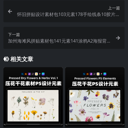
上一篇
怀旧拼贴设计素材包103元素178手绘线条10胶片滤
镜拍立得胶带纸框背景
下一篇
加州海滩风拼贴素材包141元素141涂鸦A2海报背景
PNG冲浪滑板设计 Cali Vibes – Mixed Media Colla
ge Set
相关文章