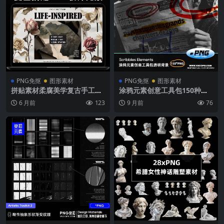
PNG免抠
图形素材
PNG免抠
图形素材
拼贴素材柔腐美学复古手工拼
涂鸦元素创意工具包150种透
贴背景纹理装饰元素JPG高清
明背景PNG平面设计资源Scri
6 月前
123
9 月前
76
海报PNG免抠图 Life-Inspire
bbles Elements
d Mixed Media Collage