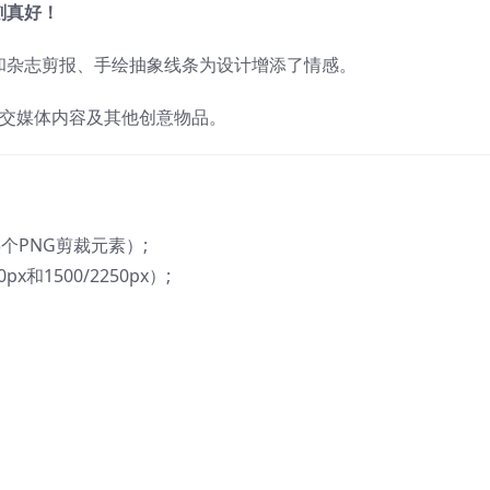
刻真好！
和杂志剪报、手绘抽象线条为设计增添了情感。
社交媒体内容及其他创意物品。
个PNG剪裁元素）;
和1500/2250px）;