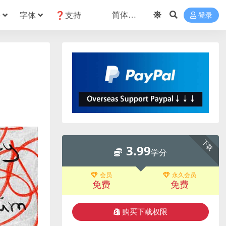
件
字体
❓支持
登录
下载
3.99
学分
会员
永久会员
免费
免费
购买下载权限