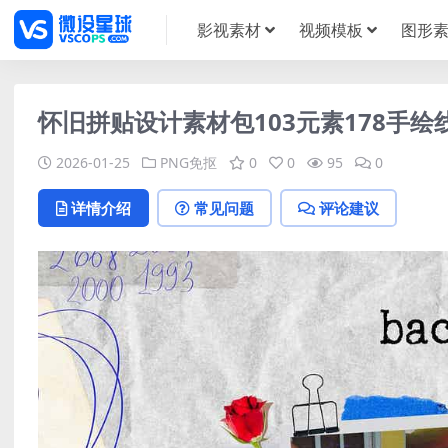
影视素材
视频模板
图形
怀旧拼贴设计素材包103元素178手
2026-01-25
PNG免抠
0
0
95
0
详情介绍
常见问题
评论建议