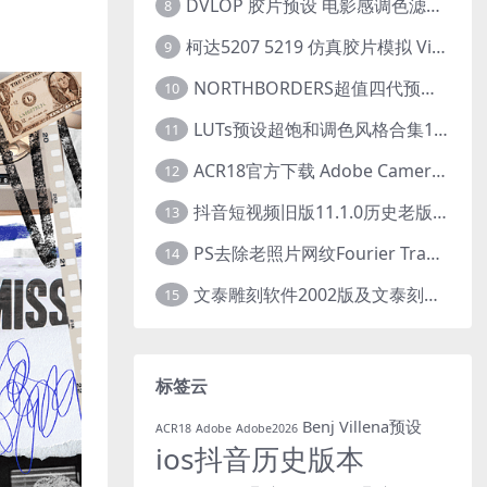
DVLOP 胶片预设 电影感调色滤镜 人像摄影后期处理 婚礼跟拍风格 柯达胶片模拟效果+配置文件 PS/LR JOSE VILLA – For the Love of Film – Kodak Presets
8
柯达5207 5219 仿真胶片模拟 Vincent Color Film PowerGrade 下载 LUT预设怀旧外观色彩分级达芬奇调色节
9
NORTHBORDERS超值四代预设整合包100+专业Lightroom预设含教程与RAW样片 MEGA PACK
10
LUTs预设超饱和调色风格合集10款专业视频色彩视频剪辑预设Motion Array – Super Saturated LUTs Pack
11
ACR18官方下载 Adobe Camera Raw(ACR18) v18.1.1 for Mac 中文最新免费正式版 下载
12
抖音短视频旧版11.1.0历史老版本 苹果抖音旧版本ios恢复抖音旧版本11.1安装包
13
PS去除老照片网纹Fourier Transform FFT/iFFT 滤镜-32/64位
14
文泰雕刻软件2002版及文泰刻绘2009-2010版 包含教程(支持Win7~Win10 64位)
15
标签云
Benj Villena预设
ACR18
Adobe
Adobe2026
ios抖音历史版本