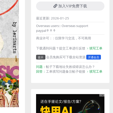
加入VIP免费下载
最近更新:
2026-01-25
Overseas users::
Overseas support
paypal↑↑↑
商业许可： :
仅限学习交流，不可商用
下载遇到问题？提交工单进行反馈
﹥填写工单
会员免购买可下载全站资源
提示
开通会员
———————————————————
问题：
帖子下载地址失效或错误怎么办？
回答：
工单填写问题备注帖子链接
﹥填写工单