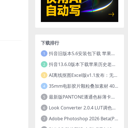
下载排行
抖音旧版本5.6安装包下载 苹果抖音历史版本下载安装 ios抖音老旧版本大全 抖音5.6.0历史官方版安装下载
1
抖音13.6.0版本下载苹果历史老旧版本 ios抖音13.6旧版本安装包
2
AI离线抠图Excel版v1.1发布：无需联网一键智能去除背景
3
35mm电影胶片颗粒叠加素材 40个4K真实噪点纹理 20动态+20静态视频剪辑特效包
4
最新版PANTONE潘通色标薄卡库 GP1601N完美兼容Adobe Illustrator免费下载
5
Look Converter 2.0.4 LUT调色格式转换工具一键转换LR预设【附教程】
6
Adobe Photoshop 2026 Beta(PS2026) v27.2 .m3292 AI 中文绿色免安装版
7