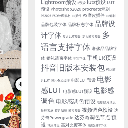
Lightroom预设
luts预设
LUT
lr预设
预设
Photoshop2026
procreate笔刷
PS磨皮插件
PS2026
PSD纹理素材
ps插件
ps笔刷
品牌设
品牌包装字体
品牌标志字体
多
计字体
复古LUT预设
复古胶片预设
语言支持字体
奢侈品品牌字
手机LR预设
体
婚礼请柬字体
手写字体
抖音旧版本安装包
柯达胶
电影
电影LUT预设
片LUT
照片叠加纹理
感LUT
电影感
电影感LUT预设
调色
电影感调色预设
电影胶片预设
视频调色预设
达
纹理素材
胶片滤镜
胶片预设
达芬奇调色节点
预
芬奇Powergrade
设
高对比度字体
飞思预设
高端品牌字体