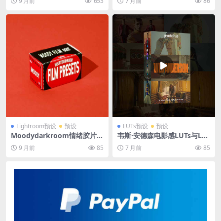
9 月前
653
7 月前
86
W调色利器Classic Film Style
电脑通用Lightroom专业预设
s for Capture One – Full Col
库 Dopamine Frame – The
lection
Complete Lightroom Bund
le
Lightroom预设
预设
LUTs预设
预设
Moodydarkroom情绪胶片预
韦斯·安德森电影感LUTs与LR
设包 12款复古电影感Lightro
预设包 15款古怪柔和色彩 支
9 月前
85
7 月前
85
om调色滤镜
持PR达芬奇FCPX及手机LR调
色