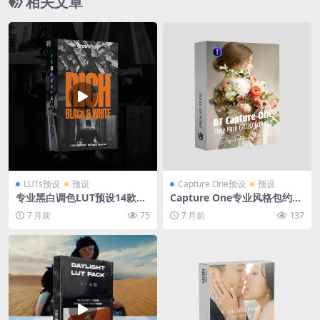
相关文章
LUTs预设
预设
Capture One预设
预设
专业黑白调色LUT预设14款Ri
Capture One专业风格包约15
ch Black and White风格 全
0款调色预设 人像肤色修饰电
7 月前
75
7 月前
137
软件兼容LR/PR/达芬奇视频照
影感调色风景摄影后期C1滤镜
片 GradeFruit – Rich Black
DT Capture One Style Pack
and White LUTs & LR Prese
ts