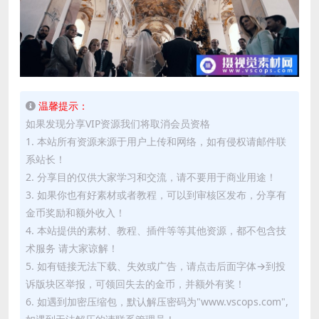
温馨提示：
如果发现分享VIP资源我们将取消会员资格
1. 本站所有资源来源于用户上传和网络，如有侵权请邮件联
系站长！
2. 分享目的仅供大家学习和交流，请不要用于商业用途！
3. 如果你也有好素材或者教程，可以到审核区发布，分享有
金币奖励和额外收入！
4. 本站提供的素材、教程、插件等等其他资源，都不包含技
术服务 请大家谅解！
5. 如有链接无法下载、失效或广告，请点击后面字体→到投
诉版块区举报，可领回失去的金币，并额外有奖！
6. 如遇到加密压缩包，默认解压密码为"www.vscops.com",