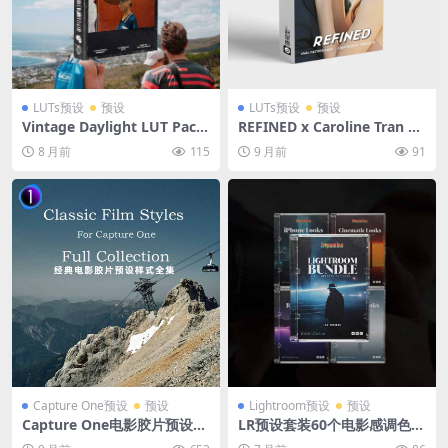
LUTs预设
预设
LUTs预设
预设
Vintage Daylight LUT Pack
REFINED x Caroline Tran 胶
电影调色预设 日光胶片模拟滤
片级调色LUT预设套装色彩层
8 月前
115
9 月前
91
镜 31个复古氛围旅拍人像风格
级婚礼LUTs预设
Rec709转换 Cinematic Film
Effects for DaVinci Resolve
Premiere Pro
Capture One预设
预设
Lightroom预设
预设
Capture One电影胶片预设全
LR预设套装60个电影感调色滤
集 经典柯达富士色彩 专业RA
镜 含Halation光晕画笔手机