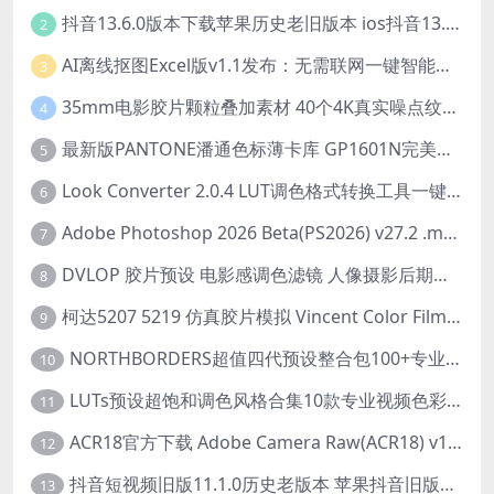
抖音13.6.0版本下载苹果历史老旧版本 ios抖音13.6旧版本安装包
2
AI离线抠图Excel版v1.1发布：无需联网一键智能去除背景
3
35mm电影胶片颗粒叠加素材 40个4K真实噪点纹理 20动态+20静态视频剪辑特效包
4
最新版PANTONE潘通色标薄卡库 GP1601N完美兼容Adobe Illustrator免费下载
5
Look Converter 2.0.4 LUT调色格式转换工具一键转换LR预设【附教程】
6
Adobe Photoshop 2026 Beta(PS2026) v27.2 .m3292 AI 中文绿色免安装版
7
DVLOP 胶片预设 电影感调色滤镜 人像摄影后期处理 婚礼跟拍风格 柯达胶片模拟效果+配置文件 PS/LR JOSE VILLA – For the Love of Film – Kodak Presets
8
柯达5207 5219 仿真胶片模拟 Vincent Color Film PowerGrade 下载 LUT预设怀旧外观色彩分级达芬奇调色节
9
NORTHBORDERS超值四代预设整合包100+专业Lightroom预设含教程与RAW样片 MEGA PACK
10
LUTs预设超饱和调色风格合集10款专业视频色彩视频剪辑预设Motion Array – Super Saturated LUTs Pack
11
ACR18官方下载 Adobe Camera Raw(ACR18) v18.1.1 for Mac 中文最新免费正式版 下载
12
抖音短视频旧版11.1.0历史老版本 苹果抖音旧版本ios恢复抖音旧版本11.1安装包
13