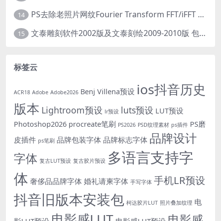
PS去除老照片网纹Fourier Transform FFT/iFFT 滤镜-32/64位
14
文泰雕刻软件2002版及文泰刻绘2009-2010版 包含教程(支持Win7~Win10 64位)
15
标签云
ios抖音历史
Benj Villena预设
ACR18
Adobe
Adobe2026
版本
Lightroom预设
luts预设
LUT预设
lr预设
Photoshop2026
procreate笔刷
PS磨
PS2026
PSD纹理素材
ps插件
品牌设计
皮插件
品牌包装字体
品牌标志字体
ps笔刷
多语言支持字
字体
复古LUT预设
复古胶片预设
体
手机LR预设
奢侈品品牌字体
婚礼请柬字体
手写字体
抖音旧版本安装包
电
柯达胶片LUT
照片叠加纹理
电影感LUT
电影感
影LUT预设
电影感LUT预设