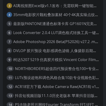
AI离线抠图Excel版v1.1发布：无需联网一键智能去除背景
3
35mm电影胶片颗粒叠加素材 40个4K真实噪点纹理 20动态+20静态视频剪辑特效包
4
最新版PANTONE潘通色标薄卡库 GP1601N完美兼容Adobe Illustrator免费下载
5
Look Converter 2.0.4 LUT调色格式转换工具一键转换LR预设【附教程】
6
Adobe Photoshop 2026 Beta(PS2026) v27.2 .m3292 AI 中文绿色免安装版
7
DVLOP 胶片预设 电影感调色滤镜 人像摄影后期处理 婚礼跟拍风格 柯达胶片模拟效果+配置文件 PS/LR JOSE VILLA – For the Love of Film – Kodak Presets
8
柯达5207 5219 仿真胶片模拟 Vincent Color Film PowerGrade 下载 LUT预设怀旧外观色彩分级达芬奇调色节
9
NORTHBORDERS超值四代预设整合包100+专业Lightroom预设含教程与RAW样片 MEGA PACK
10
LUTs预设超饱和调色风格合集10款专业视频色彩视频剪辑预设Motion Array – Super Saturated LUTs Pack
11
ACR18官方下载 Adobe Camera Raw(ACR18) v18.1.1 for Mac 中文最新免费正式版 下载
12
抖音短视频旧版11.1.0历史老版本 苹果抖音旧版本ios恢复抖音旧版本11.1安装包
13
PS去除老照片网纹Fourier Transform FFT/iFFT 滤镜-32/64位
14