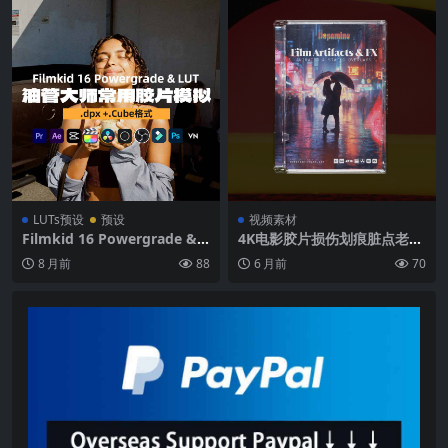
LUTs预设
预设
视频素材
Filmkid 16 Powergrade & L
4K电影胶片损伤划痕脏点老电
UT胶片调色包 复古16mm模
影效果视频叠加素材PR/AE/达
8 月前
88
6 月前
70
拟电影感色彩分级预设达芬奇
芬奇通用 Dopamine Frame
调色节点+LUT调色预设+练习
– Film Artifacts & FX
素材+视频教程