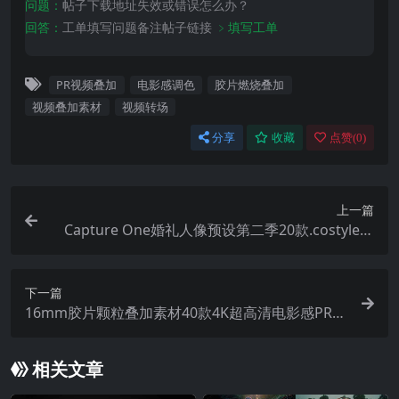
问题：
帖子下载地址失效或错误怎么办？
回答：
工单填写问题备注帖子链接
﹥填写工单
PR视频叠加
电影感调色
胶片燃烧叠加
视频叠加素材
视频转场
分享
收藏
点赞(
0
)
上一篇
Capture One婚礼人像预设第二季20款.costyle格
式专用调色预设VOL2
下一篇
16mm胶片颗粒叠加素材40款4K超高清电影感PR/F
CP视频特效专业调色Dopamine Frame – 16mm Fi
lm Grain Overlays
相关文章