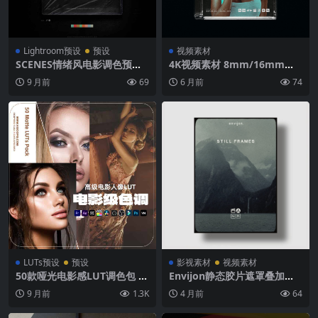
Lightroom预设
预设
视频素材
SCENES情绪风电影调色预设
4K视频素材 8mm/16mm胶
摄影师Benj Villena经典场景
片颗粒老电影噪点叠加层PR/A
9 月前
69
6 月前
74
调色包
E/达芬奇通用 Dopamine Fra
me 8mm/16mm Film Grain
LUTs预设
预设
影视素材
视频素材
50款哑光电影感LUT调色包 专
Envijon静态胶片遮罩叠加包
业视频照片LUTs预设PR/FCP
10个4K ProRes边框素材 8m
9 月前
1.3K
4 月前
64
X达芬奇PS滤镜LUT剪映
m/16mm电影感PR/FCPX/达
芬奇