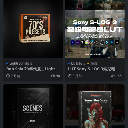
Lightroom预设
LUTs预设
预设
Bob Sala 70年代复古Lightro
LUT Sony S-LOG 3索尼电影
om预设 电影感胶片模拟XMP
调色预设 旅行人像风景视频编
7 月前
90
9 月前
165
文件 琥珀色调营造怀旧氛围 B
辑PR/FCPX/达芬奇剪映
ob Sala’s 70’s Pesets