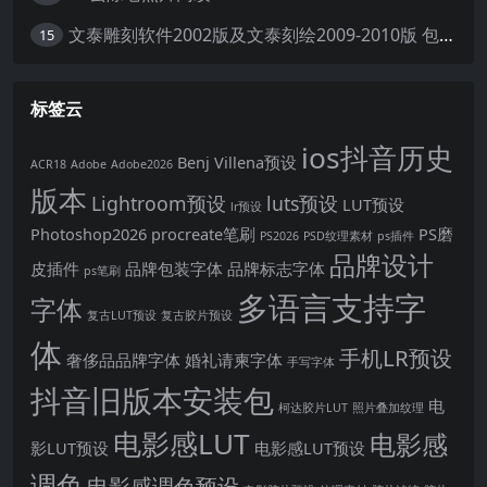
文泰雕刻软件2002版及文泰刻绘2009-2010版 包含教程(支持Win7~Win10 64位)
15
标签云
ios抖音历史
Benj Villena预设
ACR18
Adobe
Adobe2026
版本
Lightroom预设
luts预设
LUT预设
lr预设
Photoshop2026
procreate笔刷
PS磨
PS2026
PSD纹理素材
ps插件
品牌设计
皮插件
品牌包装字体
品牌标志字体
ps笔刷
多语言支持字
字体
复古LUT预设
复古胶片预设
体
手机LR预设
奢侈品品牌字体
婚礼请柬字体
手写字体
抖音旧版本安装包
电
柯达胶片LUT
照片叠加纹理
电影感LUT
电影感
影LUT预设
电影感LUT预设
调色
电影感调色预设