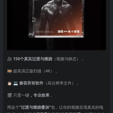
🎥
150个真实过渡与燃烧
（视频与静态），
🎞️ 超高清正版扫描（4K），
👨🏻 💻
兼容所有软件
（高分辨率文件），
🎬 只需一键
，专业效果
，
用这个
“过渡与燃烧叠加”
包，让你的视频呈现真实的电