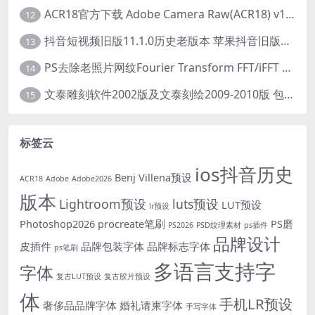
ACR18官方下载 Adobe Camera Raw(ACR18) v18.1.1 for Mac 中文最新免费正式版 下载
12
抖音短视频旧版11.1.0历史老版本 苹果抖音旧版本ios恢复抖音旧版本11.1安装包
13
PS去除老照片网纹Fourier Transform FFT/iFFT 滤镜-32/64位
14
文泰雕刻软件2002版及文泰刻绘2009-2010版 包含教程(支持Win7~Win10 64位)
15
标签云
ios抖音历史
Benj Villena预设
ACR18
Adobe
Adobe2026
版本
Lightroom预设
luts预设
LUT预设
lr预设
Photoshop2026
procreate笔刷
PS磨
PS2026
PSD纹理素材
ps插件
品牌设计
皮插件
品牌包装字体
品牌标志字体
ps笔刷
多语言支持字
字体
复古LUT预设
复古胶片预设
体
手机LR预设
奢侈品品牌字体
婚礼请柬字体
手写字体