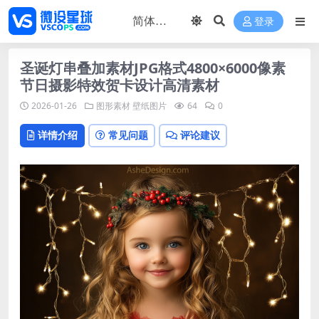
登录
圣诞灯串叠加素材JPG格式4800×6000像素
节日摄影特效贺卡设计高清素材
2026-01-26
图形素材
壁纸图片
64
0
详情介绍
常见问题
评论建议