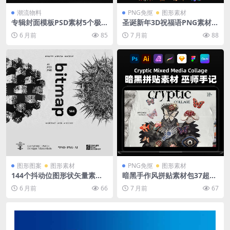
潮流物料
PNG免抠
图形素材
专辑封面模板PSD素材5个极
圣诞新年3D祝福语PNG素材4
简野兽派风格音乐封面设计Ph
0款多语言透明背景节日贺卡
6 月前
85
7 月前
88
otoshop专用可自定义模板
设计高清元素
图形图案
图形素材
PNG免抠
图形素材
144个抖动位图形状矢量素材
暗黑手作风拼贴素材包37超现
包 6大千禧年主题AI/PNG/PS
实面具30纹理扫描巫师手记P
6 月前
66
7 月前
67
D三格式 前卫怀旧设计元素
NG背景