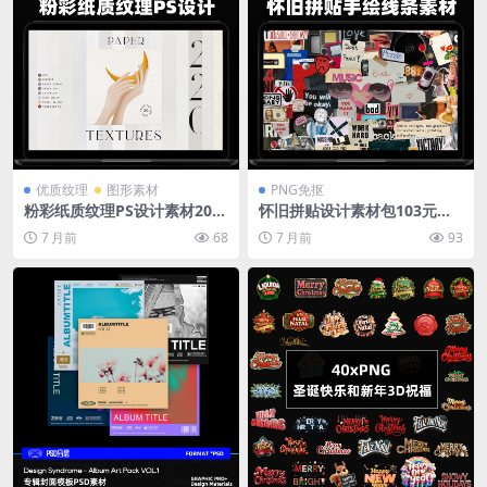
优质纹理
图形素材
PNG免抠
粉彩纸质纹理PS设计素材20JP
怀旧拼贴设计素材包103元素1
G+40PNG 7000×5000婚礼请
78手绘线条10胶片滤镜拍立得
7 月前
68
7 月前
93
柬背景薰衣草绿月桂
胶带纸框背景