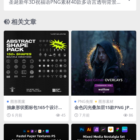
圣诞新年3D祝福语PNG素材40款多语言透明背景节
日贺卡设计高清元素
相关文章
图形图案
PNG免抠
图形素材
抽象形状图标包165个设计素
金色闪光叠加层15款PNG JPG
材地球条形码HUD元素AI/SV
4096×4096像素300DPI透明
6 月前
45
7 月前
86
G/PNG多格式矢量素材
背景PS摄影特效素材