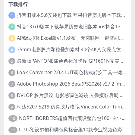
下载排行
抖音旧版本5.6安装包下载 苹果抖音历史版本下载安装 ios抖音老旧版本大全 抖音5.6.0历史官方版安装下载
1
抖音13.6.0版本下载苹果历史老旧版本 ios抖音13.6旧版本安装包
2
AI离线抠图Excel版v1.1发布：无需联网一键智能去除背景
3
35mm电影胶片颗粒叠加素材 40个4K真实噪点纹理 20动态+20静态视频剪辑特效包
4
最新版PANTONE潘通色标薄卡库 GP1601N完美兼容Adobe Illustrator免费下载
5
Look Converter 2.0.4 LUT调色格式转换工具一键转换LR预设【附教程】
6
Adobe Photoshop 2026 Beta(PS2026) v27.2 .m3292 AI 中文绿色免安装版
7
DVLOP 胶片预设 电影感调色滤镜 人像摄影后期处理 婚礼跟拍风格 柯达胶片模拟效果+配置文件 PS/LR JOSE VILLA – For the Love of Film – Kodak Presets
8
柯达5207 5219 仿真胶片模拟 Vincent Color Film PowerGrade 下载 LUT预设怀旧外观色彩分级达芬奇调色节
9
NORTHBORDERS超值四代预设整合包100+专业Lightroom预设含教程与RAW样片 MEGA PACK
10
LUTs预设超饱和调色风格合集10款专业视频色彩视频剪辑预设Motion Array – Super Saturated LUTs Pack
11